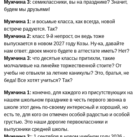
Мужчина 3:
семиклассники, вы на празднике? Значит,
будем мы друзьями!
Мужчина 1:
и восьмые класса, как всегда, новой
встрече радуются. Так?
Мужчина 2:
класс 9-й непрост, он ведь тоже
выпускается в новом 2027 году Козы. Ну-ка, давайте
нам ответ: двоек много будете в аттестате иметь? Нет?
Мужчина 3:
что десятые классы притихли, такие
молчаливые на линейке торжественной стоите? От
учебы не отвыкли за летние каникулы? Это, братья, не
беда! Все хотят учиться? Так?
Мужчина 1:
конечно, для каждого из присутствующих на
нашем школьном празднике в честь первого звонка в
школе этот день по-своему интересный и хороший, но
есть те, для кого он отмечен особой радостью и особой
грустью. Это наши дорогие первоклассники и
выпускники средней школы.
Мужчина 2:
: 1 сентября в новом учебном году 2026 -