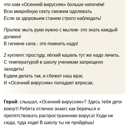
что нам «Осенний вирусняк» больше нипочём!
Всю микробную секту сможем одолевать
Если за здоровьем станем строго наблюдать!
Припев
: мыть руки нужно с мылом- это знать каждый
должен!
В гигиене сила - это помнить надо!
2 куплет
: простуду, лёгкий кашель тут же надо лечить.
С температурой в школу ученикам запрещено
заходить!
Будем делать так, и сбежит наш враг,
И «Осенний вирусняк» попадает впросак.
Герой
: слышал, «Осенний вирусняк»? Здесь тебя дети
кокнут! Ребята отлично знают, как беречься и
препятствовать распространению вируса! Ходи не
сюда, туда ходи! В школу ты не пройдёшь!