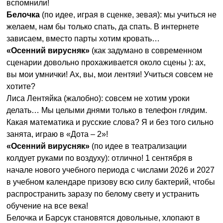
вспомнили!
Белочка
(по идее, играя в сценке, зевая): мы учиться не
желаем, нам бы только спать, да спать. В интернете
зависаем, вместо парты хотим кровать…
«Осенний вирусняк»
(как задумано в современном
сценарии довольно прохаживается около сцены ): ах,
вы мои умнички! Ах, вы, мои лентяи! Учиться совсем не
хотите?
Лиса Лентяйка (жалобно): совсем не хотим уроки
делать… Мы целыми днями только в телефон глядим.
Какая математика и русские слова? Я и без того сильно
занята, играю в «Дота – 2»!
«Осенний вирусняк»
(по идее в театрализации
колдует руками по воздуху): отлично! 1 сентября в
начале нового учебного периода с числами 2026 и 2027
в учебном календаре призову всю силу бактерий, чтобы
распространить заразу по белому свету и устранить
обучение на все века!
Белочка и Барсук становятся довольные, хлопают в