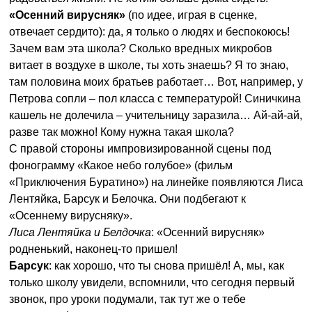
«Осенний вирусняк»
(по идее, играя в сценке,
отвечает сердито): да, я только о людях и беспокоюсь!
Зачем вам эта школа? Сколько вредных микробов
витает в воздухе в школе, ты хоть знаешь? Я то знаю,
там половина моих братьев работает… Вот, например, у
Петрова сопли – пол класса с температурой! Синичкина
кашель не долечила – учительницу заразила… Ай-ай-ай,
разве так можно! Кому нужна такая школа?
С правой стороны импровизированной сцены под
фонограмму «Какое небо голубое» (фильм
«Приключения Буратино») на линейке появляются Лиса
Лентяйка, Барсук и Белочка. Они подбегают к
«Осеннему вирусняку».
Лиса Лентяйка и Белдочка
: «Осенний вирусняк»
родненький, наконец-то пришел!
Барсук
: как хорошо, что ты снова пришёл! А, мы, как
только школу увидели, вспомнили, что сегодня первый
звонок, про уроки подумали, так тут же о тебе