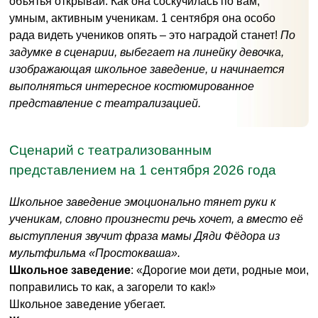
объятья открывай. Как она соскучилась по вам,
умным, активным ученикам. 1 сентября она особо
рада видеть учеников опять – это наградой станет!
По
задумке в сценарии, выбегает на линейку девочка,
изображающая школьное заведение, и начинается
выполняться интересное костюмированное
представление с театрализацией.
Сценарий с театрализованным
представлением на 1 сентября 2026 года
Школьное заведение эмоционально тянет руки к
ученикам, словно произнести речь хочет, а вместо её
выступления звучит фраза мамы Дяди Фёдора из
мультфильма «Простокваша».
Школьное заведение
: «Дорогие мои дети, родные мои,
поправились то как, а загорели то как!»
Школьное заведение убегает.