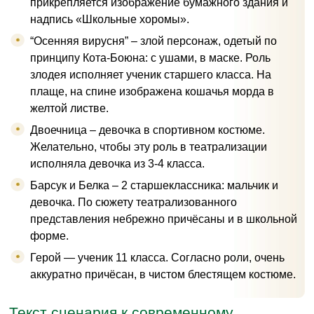
прикрепляется изображение бумажного здания и
надпись «Школьные хоромы».
“Осенняя вирусня” – злой персонаж, одетый по
принципу Кота-Боюна: с ушами, в маске. Роль
злодея исполняет ученик старшего класса. На
плаще, на спине изображена кошачья морда в
желтой листве.
Двоечница – девочка в спортивном костюме.
Желательно, чтобы эту роль в театрализации
исполняла девочка из 3-4 класса.
Барсук и Белка – 2 старшеклассника: мальчик и
девочка. По сюжету театрализованного
представления небрежно причёсаны и в школьной
форме.
Герой — ученик 11 класса. Согласно роли, очень
аккуратно причёсан, в чистом блестящем костюме.
Текст сценария к современному