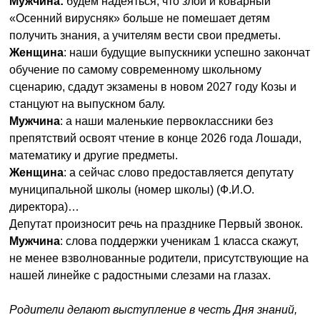
Мужчина:
будем надеяться, что злой и коварный
«Осенний вирусняк» больше не помешает детям
получить знания, а учителям вести свои предметы.
Женщина
: наши будущие выпускники успешно закончат
обучение по самому современному школьному
сценарию, сдадут экзамены в новом 2027 году Козы и
станцуют на выпускном балу.
Мужчина
: а наши маленькие первоклассники без
препятствий освоят чтение в конце 2026 года Лошади,
математику и другие предметы.
Женщина
: а сейчас слово предоставляется депутату
муниципальной школы (номер школы) (Ф.И.О.
директора)…
Депутат произносит речь на празднике Первый звонок.
Мужчина
: слова поддержки ученикам 1 класса скажут,
не менее взволнованные родители, присутствующие на
нашей линейке с радостными слезами на глазах.
Родители делают выступление в честь Дня знаний,