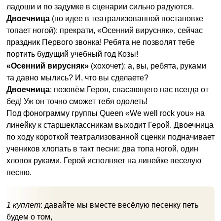
ладоши и по задумке в сценарии сильно радуются.
Двоечница
(по идее в театрализованной постановке
топает ногой): прекрати, «Осенний вирусняк», сейчас
праздник Первого звонка! Ребята не позволят тебе
портить будущий учебный год Козы!
«Осенний вирусняк»
(хохочет): а, вы, ребята, руками
та давно мылись? И, что вы сделаете?
Двоечница
: позовём Героя, спасающего нас всегда от
бед! Уж он точно сможет тебя одолеть!
Под фонограмму группы Queen «We well rock you» на
линейку к старшеклассникам выходит Герой. Двоечница
по ходу короткой театрализованной сценки подначивает
учеников хлопать в такт песни: два топа ногой, один
хлопок руками. Герой исполняет на линейке веселую
песню.
1 куплет
: давайте мы вместе весёлую песенку петь
будем о том,