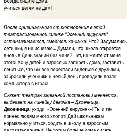
Всегда сидите дома,
учиться детям не дам!
После оригинального стихотворения в этой
театрализованной сценке “Осенний вирусняк”
останавливается, смеётся:
ха-ха-ха! Что? Задумались
детишки, я не исчезаю... Думали, что школа откроется
вновь в День знаний без меня? Нет, не ждите от меня
этого! Хочу детей и взрослых запереть дома, заставить
лениться, что бы все перестали видеться с друзьями,
забросили учебники и целый день проводили возле
компьютера в играх!
Сюжет театрализованной постановки меняется,
выбегает на линейку девочка – Двоечница
.
Двоечница
: уходи, «Осенний вирусняк»! Ты и так
принёс людям много хлопот! Дай школьникам
нормально учиться, ходить в школу, а взрослым
радоваться жизни! Не хотим больше дома сидеть!