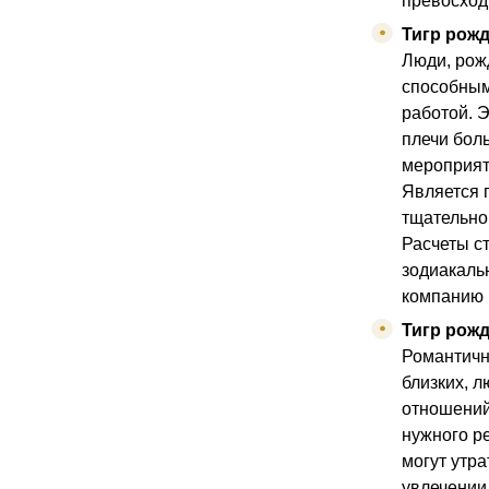
превосход
Тигр рожд
Люди, рож
способным
работой. 
плечи бол
мероприят
Является 
тщательно
Расчеты с
зодиакаль
компанию 
Тигр рож
Романтичн
близких, 
отношений
нужного р
могут утр
увлечении