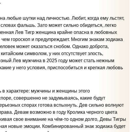
.
а любые шутки над личностью. Любит, когда ему льстят,
 словах фальшь. Зато может сильно обидеться, легко
бленная Лев Тигр женщина крайне опасна в любовных
 чем гороскоп и предупреждает. Многим знакам зодиака
человек может оказаться снобом. Однако доброта,
итайским символом, у них отсутствует злость,
розный Лев мужчина в 2025 году может стать нежным
какие у него условия, приспособиться и крепкая любовь
 в характере: мужчины и женщины этого
поре, совершенно не задумываясь, какие будут
ерьезных спорах готова вспыхнуть. Дев сильно волнуют
рава. Девам возможно в году Кролика черного цвета
живая свое внимание на чём-то одном долго, Девы Тигры
учая новые эмоции. Комбинированный знак зодиака будет