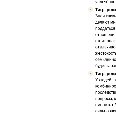
увлечённо
Тигр, рож
Зная каки
делают мно
поддаться
отношения
стоит опас
отзывчиво
жестокост
семьянино
будет гара
Тигр, рож
У людей, 
комбиниро
последств
вопросы, 
сменить о
сильно лю