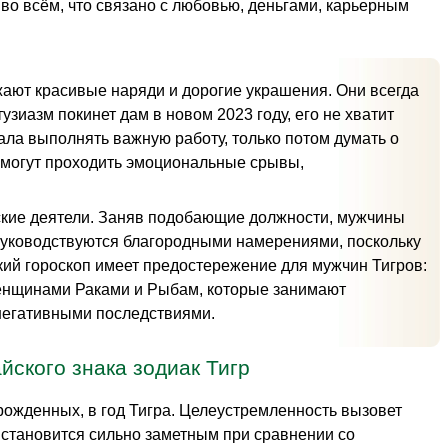
 во всём, что связано с любовью, деньгами, карьерным
ают красивые наряди и дорогие украшения. Они всегда
зиазм покинет дам в новом 2023 году, его не хватит
ала выполнять важную работу, только потом думать о
 могут проходить эмоциональные срывы,
ские деятели. Заняв подобающие должности, мужчины
 руководствуются благородными намерениями, поскольку
кий гороскоп имеет предостережение для мужчин Тигров:
 женщинами Раками и Рыбам, которые занимают
негативными последствиями.
йского знака зодиак Тигр
рожденных, в год Тигра. Целеустремленность вызовет
т становится сильно заметным при сравнении со