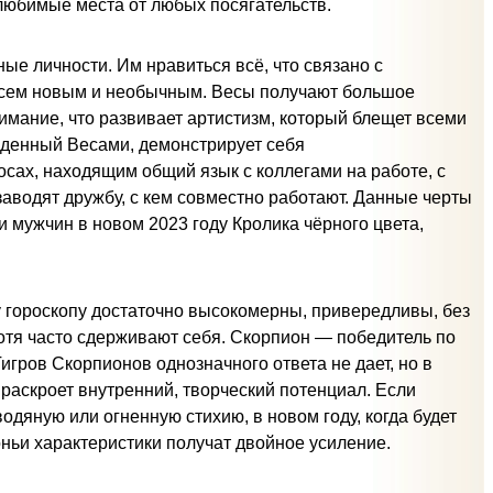
 любимые места от любых посягательств.
ые личности. Им нравиться всё, что связано с
 всем новым и необычным. Весы получают большое
имание, что развивает артистизм, который блещет всеми
жденный Весами, демонстрирует себя
ах, находящим общий язык с коллегами на работе, с
аводят дружбу, с кем совместно работают. Данные черты
 мужчин в новом 2023 году Кролика чёрного цвета,
 гороскопу достаточно высокомерны, привередливы, без
отя часто сдерживают себя. Скорпион — победитель по
игров Скорпионов однозначного ответа не дает, но в
раскроет внутренний, творческий потенциал. Если
дяную или огненную стихию, в новом году, когда будет
оньи характеристики получат двойное усиление.