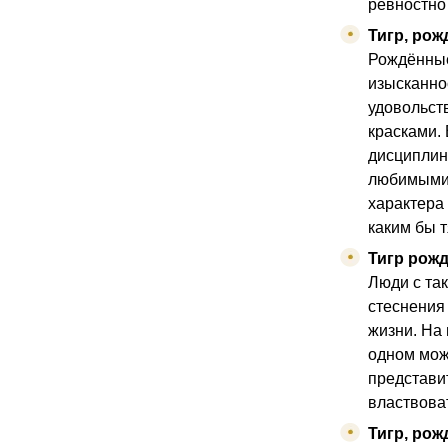
ревностно
Тигр, рож
Рождённые
изысканно
удовольств
красками.
дисциплин
любимыми 
характера
каким бы т
Тигр рожд
Люди с та
стеснения
жизни. На 
одном мож
представит
властвоват
Тигр, рож