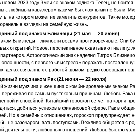
 новом 2023 году Змеи со знаком зодиака Телец, не боится
м с любимым кавалером какими бы сложными не были. Муж
уть, на котором может не заметить конкурентов. Такие мол
коренелые взгляды на семейную жизнь.
денный под знаком Близнецы (21 мая — 20 июня)
наком Близнецы – личности весьма противоречивые. Они буд
вых открытий. Новое, перспективное схватывают на лету, л
партнеров. Астрологический знак наделил Тигров Близнецов
 оплошности, с первого «выстрела» поражать поставленную
х, делах связанных с работой, домом, редко совершают ош
денный под знаком Рак (21 июня — 22 июля)
й жизни мужчина и женщина с комбинированным знаком Рак 
и переживая по самым пустяковым причинам. Любовь Рака не
нной и спокойной. Китайский гороскоп сетует, на корни пр
диться, добиться успехов в финансовой сфере. Рак в обще
зей. Но в семейных отношениях, гороскоп предупреждает, 
обы не разочаровывать поступками. Вежливо общается с род
й деятельности, любовных отношений. Любовь быстро увлеч