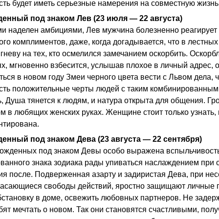
сть будет иметь серьезные намерения на совместную жизнь
денный под знаком Лев (23 июля — 22 августа)
ми наделен амбициями, Лев мужчина болезненно реагирует н
го комплиментов, даже, когда догадывается, что в лестных
 гневу на тех, кто осмелился замечанием оскорбить. Оскор
х, мгновенно взбесится, услышав плохое в личный адрес, о
ться в новом году Змеи черного цвета вести с Львом дела, 
сть положительные черты людей с таким комбинированным к
ь, Душа тянется к людям, и натура открыта для общения. Г
м в любящих женских руках. Женщине стоит только узнать, 
нтирована.
денный под знаком Дева (23 августа — 22 сентября)
рожденных под знаком Девы особо выражена вспыльчивость
ванного знака зодиака рады упиваться наслаждением при с
ия после. Подверженная азарту и задиристая Дева, при нес
касающиеся свободы действий, яростно защищают личные п
бстановку в доме, освежить любовных партнеров. Не задер
бят мечтать о новом. Так они становятся счастливыми, пол