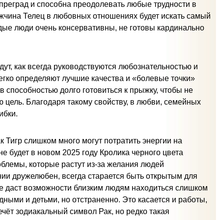
 преград и способна преодолевать любые трудности в
чина Телец в любовных отношениях будет искать самый
одые люди очень консервативны, не готовы кардинально
ут, как всегда руководствуются любознательностью и
егко определяют лучшие качества и «болевые точки»
 способностью долго готовиться к прыжку, чтобы не
 цель. Благодаря такому свойству, в любви, семейных
ибки.
Тигр слишком много могут потратить энергии на
 будет в новом 2025 году Кролика черного цвета
облемы, которые растут из-за желания людей
нии дружелюбен, всегда старается быть открытым для
не даст возможности близким людям находиться слишком
ными и детьми, но отстраненно. Это касается и работы,
ёт зодиакальный символ Рак, но редко такая