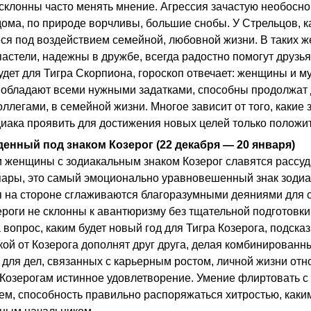
склонны часто менять мнение. Агрессия зачастую необосн
ома, по природе ворчливы, большие снобы. У Стрельцов, ка
я под воздействием семейной, любовной жизни. В таких 
пастели, надежны в дружбе, всегда радостно помогут друзь
будет для Тигра Скорпиона, гороскоп отвечает: женщины и 
 обладают всеми нужными задатками, способны продолжат 
оллегами, в семейной жизни. Многое зависит от того, какие
диака проявить для достижения новых целей только положи
денный под знаком Козерог (22 декабря — 20 января)
 женщины с зодиакальным знаком Козерог славятся рассуд
пары, это самый эмоционально уравновешенный знак зодиа
 на стороне сглаживаются благоразумными деяниями для се
роги не склонны к авантюризму без тщательной подготовки,
 вопрос, каким будет новый год для Тигра Козерога, подска
икой от Козерога дополнят друг друга, делая комбинирован
для дел, связанных с карьерным ростом, личной жизни отн
 Козерогам истинное удовлетворение. Умение флиртовать 
ем, способность правильно распоряжаться хитростью, каким