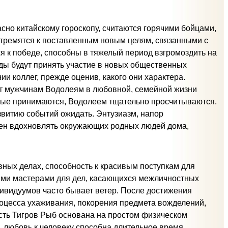
асно китайскому гороскопу, считаются горячими бойцами,
тремятся к поставленным новым целям, связанными с
 к победе, способны в тяжелый период взгромоздить на
ды будут принять участие в новых общественных
 коллег, прежде оценив, какого они характера.
ет мужчинам Водолеям в любовной, семейной жизни
рые принимаются, Водолеем тщательно просчитываются.
звитию событий ожидать. Энтузиазм, напор
бен вдохновлять окружающих родных людей дома,
ных делах, способность к красивым поступкам для
ыми мастерами для дел, касающихся межличностных
дивидуумов часто бывает ветер. После достижения
процесса ухаживания, покорения предмета вожделений,
асть Тигров Рыб основана на простом физическом
 любовь к человеку способна длительное время