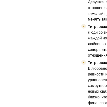
Девушка, в
отношения
тяжелый п
менять за
Тигр, рож
Люди со з
жаждой но
любовных 
совершить
отношения
Тигр, рож
В любовно
ревности 
уравновеше
самоутвер
новых свя
близко, чт
финансово