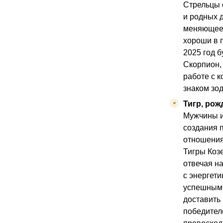
Стрельцы 
и родных д
меняющеес
хороши в 
2025 год 
Скорпион,
работе с к
знаком зо
Тигр, рож
Мужчины и
создания 
отношения
Тигры Козе
отвечая на
с энергет
успешным 
доставить
победител