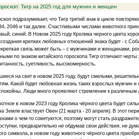
ороскоп: Тигр на 2025 год для мужчин и женщин
скоп подразумевает, что Тигр третий знак в цикле повторяю
034, 2046 и так далее. Счастливыми числами животного прин
вый, синий. В Новом 2025 году Кролика черного цвета хо
создания крепких любовных отношений знака будет - с Соб
екрепкая связь может быть – с мужчинами и женщинами, рож
ыми по знаком китайского гороскопа Тигр отличают черты ха
питанность, суетливость, высокомерность.
шиеся на свет в новом 2025 году, будут смелыми, решитель
ям. Какой будет любовная жизнь таких взрослых мужчин и ж
покойны. Люди много проявляют стремление к различным 
отное в новом 2023 году Кролика чёрного цвета будет сил
 на Земле властвует Овен (21 марта - 20 апреля). В этот п
внами о чем-то советуются, поэтому могут стать раздражит
ступки, предварительно не обдумав свои действия, не дума
ого символа, в новом году животного чёрного цвета приоб