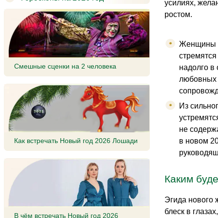
усилиях, жела
ростом.
Женщины Т
стремятся 
Смешные сценки на 2 человека
надолго в
любовных 
сопровожд
Из сильно
устремятс
не содерж
в новом 2
Как встречать Новый год 2026 Лошади
руководящ
Каким буде
Эгида нового 
блеск в глаза
В чём встречать Новый год 2026