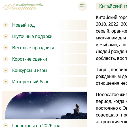
Китайский г
Китайский горо
2010, 2022, 2
Новый год
серый, оранже
Шуточные подарки
мужчинам для 
и Рыбами, а н
Весёлые праздники
Людей рожденн
доблесть, вос
Короткие сценки
Тигры, появив
Конкурсы и игры
рожденным дет
Интересный блог
отношения нес
Полосатое жив
период, когда
постоянно с О
совершают про
астрологическ
Гороскопы на 2026 год