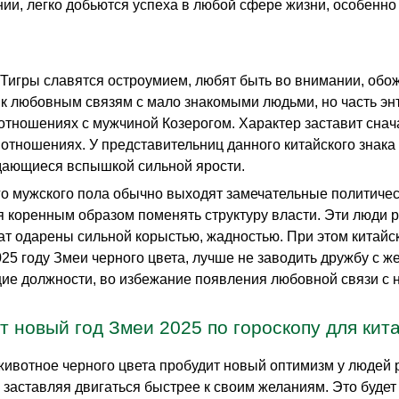
нии, легко добьются успеха в любой сфере жизни, особенно
игры славятся остроумием, любят быть во внимании, обож
к любовным связям с мало знакомыми людьми, но часть энту
 отношениях с мужчиной Козерогом. Характер заставит снач
отношениях. У представительниц данного китайского знака
ающиеся вспышкой сильной ярости.
го мужского пола обычно выходят замечательные политиче
я коренным образом поменять структуру власти. Эти люди
ат одарены сильной корыстью, жадностью. При этом китайс
025 году Змеи черного цвета, лучше не заводить дружбу с
ие должности, во избежание появления любовной связи с 
т новый год Змеи 2025 по гороскопу для кита
животное черного цвета пробудит новый оптимизм у людей 
х, заставляя двигаться быстрее к своим желаниям. Это буде