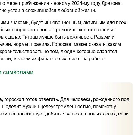
по мере приближения к новому 2024-му году Дракона.
гие устои в сложившейся любовной жизни.
ими знаками, будет инновационным, активным для всех
йных вопросах новое астрологическое животное из
вых делах Тиграм лучше быть вежливее с Раками и
чаи, нормы, правила. Гороскоп может сказать, каким
окровительствовать не тем, людям которые славятся
жизни, желаемых финансовых высот на работе.
ми символами
, гороскоп готов ответить. Для человека, рожденного под
м. Наделит мужчин целеустремленностью, поможет у
ом поспособствует добиться успеха в новых делах, если