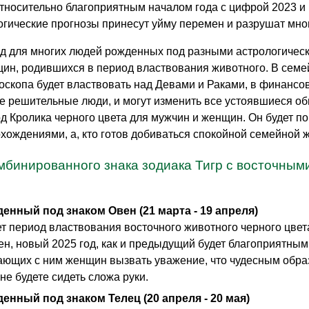
тносительно благоприятным началом года с цифрой 2023 и 
гические прогнозы принесут уйму перемен и разрушат мно
д для многих людей рожденных под разными астрологическ
ин, родившихся в период властвования животного. В семе
роскопа будет властвовать над Девами и Раками, в финансо
е решительные люди, и могут изменить все устоявшиеся обы
од Кролика черного цвета для мужчин и женщин. Он будет п
ождениями, а, кто готов добиваться спокойной семейной 
мбинированного знака зодиака Тигр с восточны
денный под знаком Овен (21 марта - 19 апреля)
т период властвования восточного животного черного цвета
ен, новый 2025 год, как и предыдущий будет благоприятны
ающих с ним женщин вызвать уважение, что чудесным образ
не будете сидеть сложа руки.
денный под знаком Телец (20 апреля - 20 мая)