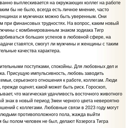
ованно выплескивается на окружающих коллег на работе
ким бы не было, всегда есть личное мнение, часто
женщинах и мужчинах можно быть уверенным. Они
ям при финансовых трудностях. На вопрос, каким новый
мужчины с комбинированным знаком зодиака Тигр
добиваться больших успехов в любовной сфере, на
 задачи ставятся, смогут ли мужчины и женщины с таким
тельные качества характера.
ительными поступками, спокойны. Для любовных дел и
ка. Присущую импульсивность, любовь заводить
мьи, серьезного отношения к работе, коллегам. Люди
 прежде оценят, какой может быть риск. Гороскоп,
зывает, что магическая удачливость восточного животного
ный знак в новый период Змеи черного цвета невероятно
ошений с коллегами. Любовные связи в 2023 году могут
с людьми противоположного пола, жажда выйти
 бы полом человек не был, делают Козерога Тигра