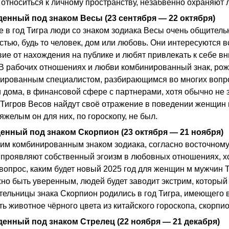
 относиться к личному пространству, незабвенно охраняют
денный под знаком Весы (23 сентября — 22 октября)
 в год Тигра люди со знаком зодиака Весы очень общительн
стью, будь то человек, дом или любовь. Они интересуются
ие от нахождения на публике и любят привлекать к себе вн
 В рабочих отношениях и любви комбинированный знак, ро
ированным специалистом, разбирающимся во многих вопрос
дома, в финансовой сфере с партнерами, хотя обычно не з
 Тигров Весов найдут своё отражение в поведении женщин и
яжелым он для них, по гороскопу, не был.
енный под знаком Скорпион (23 октября — 21 ноября)
ким комбинированным знаком зодиака, согласно восточному
 проявляют собственный эгоизм в любовных отношениях, х
вопрос, каким будет новый 2025 год для женщин м мужчин Т
но быть уверенным, людей будет заводит экстрим, который 
ельницы знака Скорпион родились в год Тигра, имеющего во
ь животное чёрного цвета из китайского гороскопа, скорпи
денный под знаком Стрелец (22 ноября — 21 декабря)