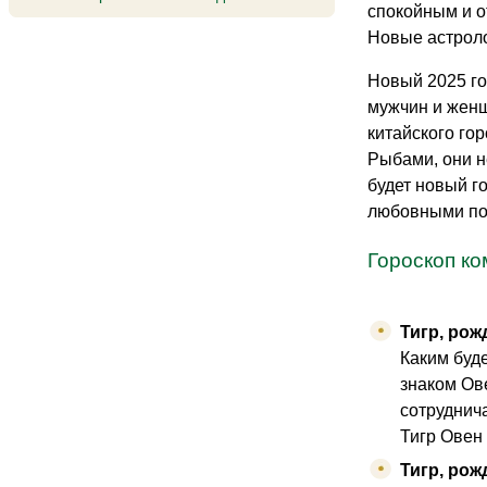
спокойным и о
Новые астроло
Новый 2025 го
мужчин и женщ
китайского го
Рыбами, они н
будет новый г
любовными пох
Гороскоп ко
Тигр, рож
Каким буде
знаком Ов
сотруднич
Тигр Овен 
Тигр, рож