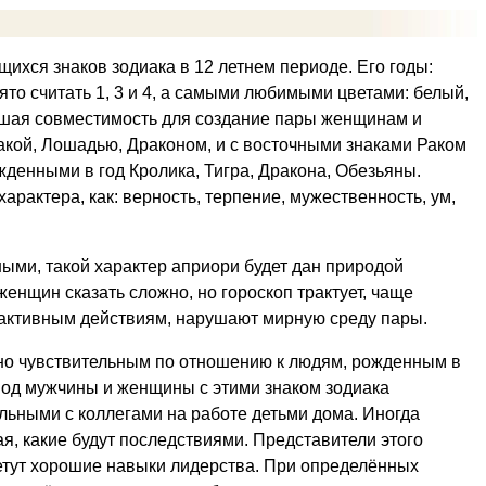
щихся знаков зодиака в 12 летнем периоде. Его годы:
ято считать 1, 3 и 4, а самыми любимыми цветами: белый,
рошая совместимость для создание пары женщинам и
акой, Лошадью, Драконом, и с восточными знаками Раком
денными в год Кролика, Тигра, Дракона, Обезьяны.
рактера, как: верность, терпение, мужественность, ум,
ными, такой характер априори будет дан природой
енщин сказать сложно, но гороскоп трактует, чаще
активным действиям, нарушают мирную среду пары.
ьно чувствительным по отношению к людям, рожденным в
ериод мужчины и женщины с этими знаком зодиака
ельными с коллегами на работе детьми дома. Иногда
я, какие будут последствиями. Представители этого
ретут хорошие навыки лидерства. При определённых