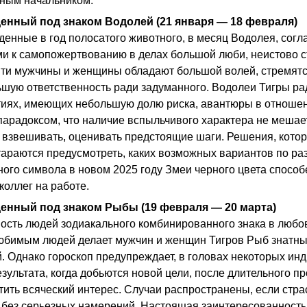
ным начальником.
енный под знаком Водолей (21 января — 18 февраля)
денные в год полосатого животного, в месяц Водолея, согл
и к самопожертвованию в делах большой люби, неистово с
Эти мужчины и женщины обладают большой волей, стремятся
ьшую ответственность ради задуманного. Водолеи Тигры ра
иях, имеющих небольшую долю риска, авантюры в отношении
парадоксом, что наличие вспыльчивого характера не меша
 взвешивать, оценивать предстоящие шаги. Решения, кото
тараются предусмотреть, каких возможных вариантов по ра
ного символа в новом 2025 году Змеи черного цвета спосо
коллег на работе.
денный под знаком Рыбы (19 февраля — 20 марта)
ость людей зодиакального комбинированного знака в любов
любимым людей делает мужчин и женщин Тигров Рыб знатн
. Однако гороскоп предупреждает, в головах некоторых ин
езультата, когда добьются новой цели, после длительного 
атить всяческий интерес. Случаи распространены, если стр
 без серьезных намерений. Настоящая заинтересованность,