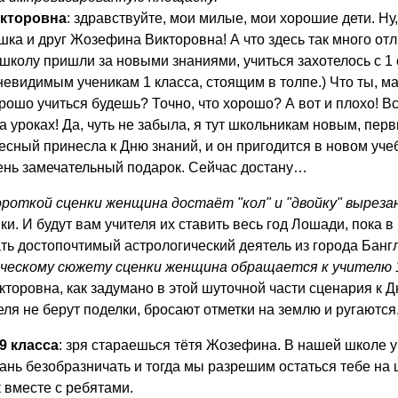
кторовна
: здравствуйте, мои милые, мои хорошие дети. Ну,
ка и друг Жозефина Викторовна! А что здесь так много от
в школу пришли за новыми знаниями, учиться захотелось с
невидимым ученикам 1 класса, стоящим в толпе.) Что ты, м
ошо учиться будешь? Точно, что хорошо? А вот и плохо! Всё
а уроках! Да, чуть не забыла, я тут школьникам новым, пер
есный принесла к Дню знаний, и он пригодится в новом уче
ень замечательный подарок. Сейчас достану…
роткой сценки женщина достаёт "кол" и "двойку" выреза
и. И будут вам учителя их ставить весь год Лошади, пока в
ть достопочтимый астрологический деятель из города Банг
ческому сюжету сценки женщина обращается к учителю 1
торовна, как задумано в этой шуточной части сценария к Д
еля не берут поделки, бросают отметки на землю и ругаются.
9 класса
: зря стараешься тётя Жозефина. В нашей школе уч
ань безобразничать и тогда мы разрешим остаться тебе на
 вместе с ребятами.