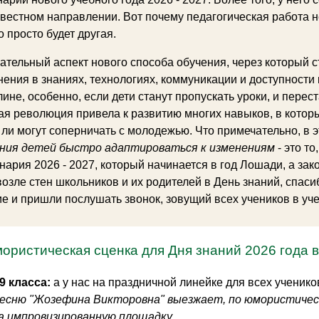
звестном направлении. Вот почему педагогическая работа н
 просто будет другая.
ательный аспект нового способа обучения, через который ст
ения в знаниях, технологиях, коммуникации и доступности 
не, особенно, если дети станут пропускать уроки, и перест
ая революция привела к развитию многих навыков, в котор
 ли могут соперничать с молодежью. Что примечательно, в э
ения детей быстро адаптироваться к изменениям
- это т
нария 2026 - 2027, который начинается в год Лошади, а зак
озле стен школьников и их родителей в День знаний, спаси
е и пришли послушать звонок, зовущий всех учеников в уче
ористическая сценка для Дня знаний 2026 года 
9 класса:
а у нас на праздничной линейке для всех ученико
песню "Жозефина Викторовна" выезжает, по юмористиче
а импровизированную площадку.