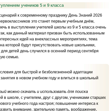
туплением учеников 5 и 9 класса
ценарий к современному празднику День Знаний 2026
 первоклассников это станет первым учебным днём,
ечь в выступлении учителей школы из 9 и 5 класса очень
так, как данный материал призван быть использованным
нтересных идей на внеклассных мероприятиях, тема
на которой будут присутствовать новые школьники,
 для детей день случился в осенний период сентября
ную семью.
условия для быстрой и безболезненной адаптации
ь занятия в новом учебном году и влиться в школьный
ый можно скачать и использовать для поиска
 в школе, с учителем, друг с другом, учениками старших
нового учебного года настроя; повышение интереса к
развить внимание, зрительную память, воображение,