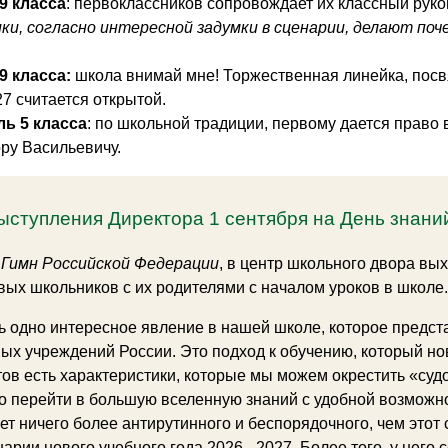
9 класса
: первоклассников сопровождает их классный руко
ки, согласно интересной задумки в сценарии, делают поч
9 класса:
школа внимай мне! Торжественная линейка, посв
27 считается открытой.
ь 5 класса
: по школьной традиции, первому дается право
ру Васильевичу.
ыступления Директора 1 сентября на День знани
 Гимн Российской Федерации
, в центр школьного двора вы
вых школьников с их родителями с началом уроков в школе.
ть одно интересное явление в нашей школе, которое предс
ых учреждений России. Это подход к обучению, который н
тов есть характеристики, которые мы можем окрестить «су
о перейти в большую вселенную знаний с удобной возможно
ет ничего более антирутинного и беспорядочного, чем этот 
арии нового учебного года 2026 - 2027. Более того, у него