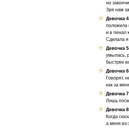
но закончи
Зря нам з
Девочка 4
положила 
и в пенал
Сделала я
Девочка 5
умылась, 
быстрее в
Девочка 6
Говорят, 
как за мен
Девочка 7
Лишь посмо
Девочка 8
Когда сказ
а меня из-