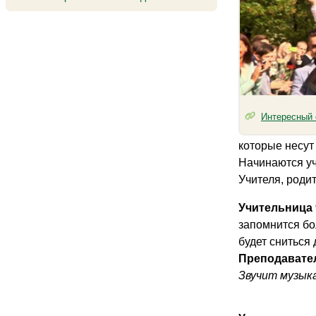
Интересный 
которые несут
Начинаются уч
Учителя, роди
Учительница 
запомнится бо
будет сниться 
Преподавател
Звучит музык