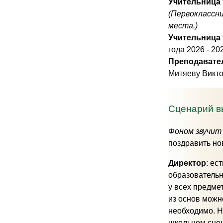
Учительница 
(Первоклассни
места.)
Учительница 
года 2026 - 20
Преподавател
Митяеву Викто
Сценарий в
Фоном звучит
поздравить но
Директор
: ес
образовательн
у всех предме
из основ можн
необходимо. Н
школьном сцен