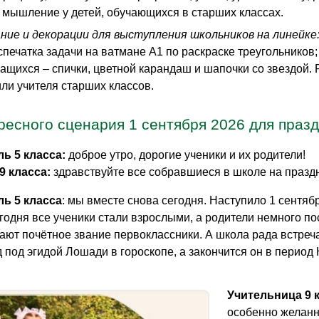
 мышление у детей, обучающихся в старших классах.
ние и декорации для выступления школьников на линейке
спечатка задачи на ватмане A1 по раскраске треугольников
учащихся – спички, цветной карандаш и шапочки со звездой
ли учителя старших классов.
ресного сценария 1 сентября 2026 для праз
ь 5 класса:
доброе утро, дорогие ученики и их родители!
9 класса:
здравствуйте все собравшиеся в школе на праздн
ь 5 класса
: мы вместе снова сегодня. Наступило 1 сентябр
годня все ученики стали взрослыми, а родители немного по
ают почётное звание первоклассники. А школа рада встреч
 под эгидой Лошади в гороскопе, а закончится он в период 
Учительница 9 
особенно желанн