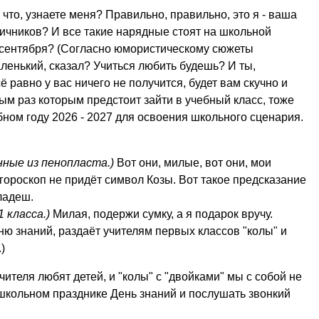
 что, узнаете меня? Правильно, правильно, это я - ваша
личников? И все такие нарядные стоят на школьной
 1 сентября? (Согласно юмористическому сюжеты
аленький, сказал? Учиться любить будешь? И ты,
 равно у вас ничего не получится, будет вам скучно и
вым раз которым предстоит зайти в учебный класс, тоже
бном году 2026 - 2027 для освоения школьного сценария.
нные из пенопласта.)
Вот они, милые, вот они, мои
 гороскоп не придёт символ Козы. Вот такое предсказание
ладеш.
 класса.)
Милая, подержи сумку, а я подарок вручу.
ню знаний, раздаёт учителям первых классов "колы" и
)
ителя любят детей, и "колы" с "двойками" мы с собой не
 школьном празднике День знаний и послушать звонкий