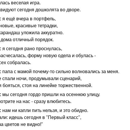
лась веселая игра.
авидуют сегодня дошколята во дворе.
:
я ещё вчера в портфель,
новые, красивые тетрадки,
 карандаш уложила аккуратно.
 дома отличный порядок.
:
я сегодня рано проснулась,
расчесалась, форму новую одела и обулась -
сех собралась.
:
папа с мамой почему-то сильно волновались за меня.
не спали ночи, продумывали сценарий,
я бояться, стоя на линейке торжественной.
:
мы сегодня гордо пришли на осеннюю улицу.
трите на нас - сразу влюбитесь.
:
нам ни капли пить нельзя, и это обидно.
али: идешь сегодня в "Первый класс",
за цветов не видно!"