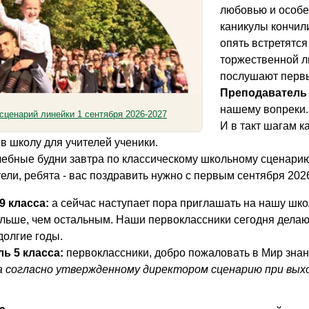
любовью и особе
каникулы кончил
опять встретятся
торжественной л
послушают первы
Преподаватель 
нашему вопреки.
сценарий линейки 1 сентября 2026-2027
И в такт шагам к
 в школу для учителей ученики.
ебные будни завтра по классическому школьному сценарию,
тели, ребята - вас поздравить нужно с первым сентября 202
9 класса:
а сейчас наступает пора приглашать на нашу шко
льше, чем остальным. Наши первоклассники сегодня делают
долгие годы.
ь 5 класса:
первоклассники, добро пожаловать в Мир знан
а согласно утвержденному директором сценарию при выхо