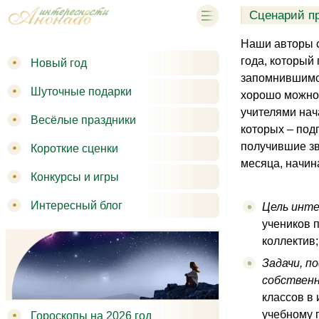
Сценарий пр
Наши авторы с
года, который
Новый год
запомнившимся
Шуточные подарки
хорошо можно 
учителями нач
Весёлые праздники
которых – под
получившие зв
Короткие сценки
месяца, начи
Конкурсы и игры
Интересный блог
Цель инте
учеников п
коллектив
Задачи, п
собственн
классов в
учебному п
Гороскопы на 2026 год