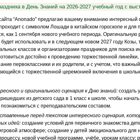
аздника в День Знаний на 2026-2027 учебный год с выс
айта “Anonado” предлагаю вашему вниманию интересный с
 проходит с символом Лошади в китайском гороскопе и для
, как 1 сентября нового учебного периода. Оригинальную р
будет использовать и в следующем новом 2027 году Козы, 
альных классов и организаторами праздников для поиска и
готовиться достойно к проведению торжественной линейки, 
ание первоклассники и их родители, и с учетом, что важный
нающийся с торжественной церемонией включения в школь
ресного и оригинального сценария к Дню знаний:
создать 
ришедших из детского сада в 1 класс к школе, чтобы начат
; познакомиться с преподавательским составом.
оставленные перед текстом интересного сценария, котор
ых идей:
создание условий для первичного знакомства детей
 игровой атмосфере; создание у детей эмоционального для 
роцессу, новой учебной программе, учёбе, урокам классу; 