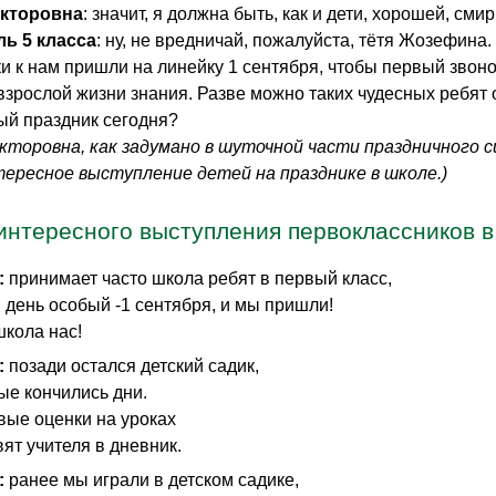
кторовна
: значит, я должна быть, как и дети, хорошей, сми
ь 5 класса
: ну, не вредничай, пожалуйста, тётя Жозефина.
и к нам пришли на линейку 1 сентября, чтобы первый звоно
взрослой жизни знания. Разве можно таких чудесных ребят
ый праздник сегодня?
кторовна, как задумано в шуточной части праздничного 
ересное выступление детей на празднике в школе.)
интересного выступления первоклассников в
:
принимает часто школа ребят в первый класс,
 день особый -1 сентября, и мы пришли!
школа нас!
:
позади остался детский садик,
ые кончились дни.
вые оценки на уроках
ят учителя в дневник.
:
ранее мы играли в детском садике,