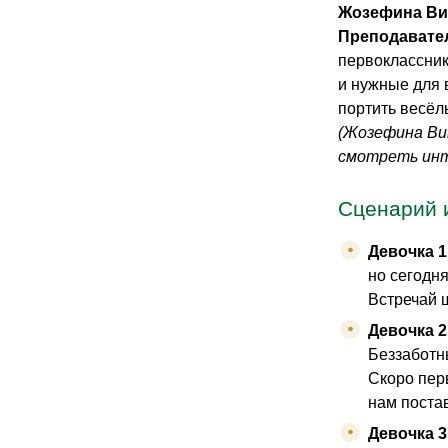
Жозефина Ви
Преподавател
первоклассник
и нужные для 
портить весёл
(Жозефина Ви
смотреть инт
Сценарий 
Девочка 1
но сегодня
Встречай 
Девочка 2
Беззаботн
Скоро пер
нам постав
Девочка 3