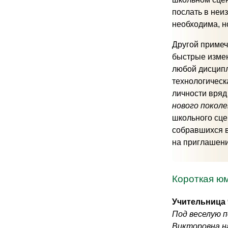
послать в неи
необходима, но
Другой примеч
быстрые измен
любой дисципли
технологическ
личности вряд
нового покол
школьного сце
собравшихся в
на приглашени
Короткая юм
Учительница 
Под веселую 
Викторовна н