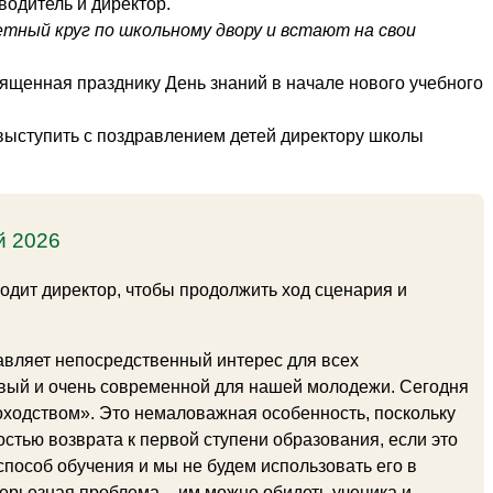
водитель и директор.
етный круг по школьному двору и встают на свои
ященная празднику День знаний в начале нового учебного
 выступить с поздравлением детей директору школы
й 2026
ходит директор, чтобы продолжить ход сценария и
тавляет непосредственный интерес для всех
овый и очень современной для нашей молодежи. Сегодня
доходством». Это немаловажная особенность, поскольку
стью возврата к первой ступени образования, если это
способ обучения и мы не будем использовать его в
 серьезная проблема – им можно обидеть ученика и