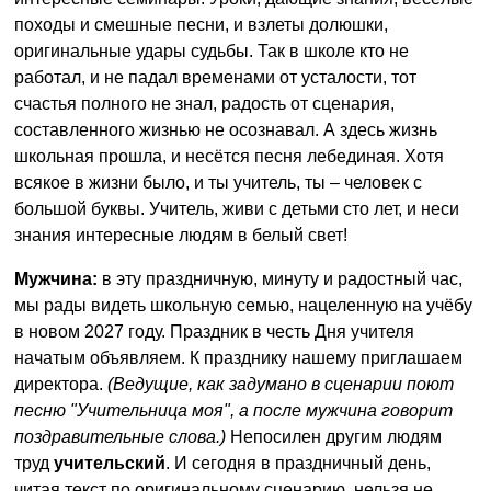
походы и смешные песни, и взлеты долюшки,
оригинальные удары судьбы. Так в школе кто не
работал, и не падал временами от усталости, тот
счастья полного не знал, радость от сценария,
составленного жизнью не осознавал. А здесь жизнь
школьная прошла, и несётся песня лебединая. Хотя
всякое в жизни было, и ты учитель, ты – человек с
большой буквы. Учитель, живи с детьми сто лет, и неси
знания интересные людям в белый свет!
Мужчина:
в эту праздничную, минуту и радостный час,
мы рады видеть школьную семью, нацеленную на учёбу
в новом 2027 году. Праздник в честь Дня учителя
начатым объявляем. К празднику нашему приглашаем
директора.
(Ведущие, как задумано в сценарии поют
песню "Учительница моя", а после мужчина говорит
поздравительные слова.)
Непосилен другим людям
труд
учительский
. И сегодня в праздничный день,
читая текст по оригинальному сценарию, нельзя не