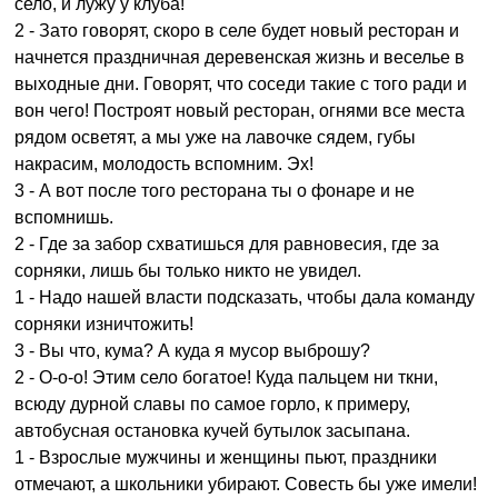
село, и лужу у клуба!
2 - Зато говорят, скоро в селе будет новый ресторан и
начнется праздничная деревенская жизнь и веселье в
выходные дни. Говорят, что соседи такие с того ради и
вон чего! Построят новый ресторан, огнями все места
рядом осветят, а мы уже на лавочке сядем, губы
накрасим, молодость вспомним. Эх!
3 - А вот после того ресторана ты о фонаре и не
вспомнишь.
2 - Где за забор схватишься для равновесия, где за
сорняки, лишь бы только никто не увидел.
1 - Надо нашей власти подсказать, чтобы дала команду
сорняки изничтожить!
3 - Вы что, кума? А куда я мусор выброшу?
2 - О-о-о! Этим село богатое! Куда пальцем ни ткни,
всюду дурной славы по самое горло, к примеру,
автобусная остановка кучей бутылок засыпана.
1 - Взрослые мужчины и женщины пьют, праздники
отмечают, а школьники убирают. Совесть бы уже имели!