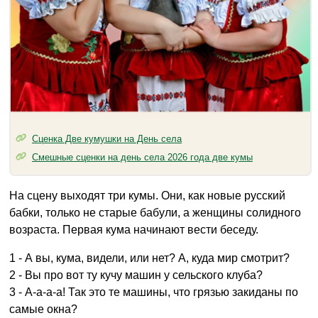
Сценка Две кумушки на День села
Смешные сценки на день села 2026 года две кумы
На сцену выходят три кумы. Они, как новые русский
бабки, только не старые бабули, а женщины солидного
возраста. Первая кума начинают вести беседу.
1 - А вы, кума, видели, или нет? А, куда мир смотрит?
2 - Вы про вот ту кучу машин у сельского клуба?
3 - А-а-а-а! Так это те машины, что грязью закиданы по
самые окна?