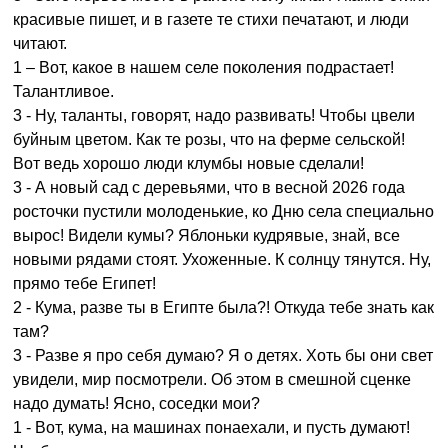
красивые пишет, и в газете те стихи печатают, и люди
читают.
1 – Вот, какое в нашем селе поколения подрастает!
Талантливое.
3 - Ну, таланты, говорят, надо развивать! Чтобы цвели
буйным цветом. Как те розы, что на ферме сельской!
Вот ведь хорошо люди клумбы новые сделали!
3 - А новый сад с деревьями, что в весной 2026 года
росточки пустили молоденькие, ко Дню села специально
вырос! Видели кумы? Яблоньки кудрявые, знай, все
новыми рядами стоят. Ухоженные. К солнцу тянутся. Ну,
прямо тебе Египет!
2 - Кума, разве ты в Египте была?! Откуда тебе знать как
там?
3 - Разве я про себя думаю? Я о детях. Хоть бы они свет
увидели, мир посмотрели. Об этом в смешной сценке
надо думать! Ясно, соседки мои?
1 - Вот, кума, на машинах понаехали, и пусть думают!