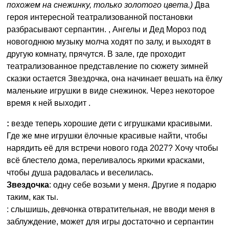
похожем на снежинку, только золотого цвета.)
Два
героя интересной театрализованной постановки
разбрасывают серпантин. , Ангелы и Дед Мороз под
новогоднюю музыку молча ходят по залу, и выходят в
другую комнату, прячутся. В зале, где проходит
театрализованное представление по сюжету зимней
сказки остается Звездочка, она начинает вешать на ёлку
маленькие игрушки в виде снежинок. Через некоторое
время к ней выходит .
:
везде теперь хорошие дети с игрушками красивыми.
Где же мне игрушки ёлочные красивые найти, чтобы
нарядить её для встречи нового года 2027? Хочу чтобы
всё блестело дома, переливалось яркими красками,
чтобы душа радовалась и веселилась.
Звездочка
: одну себе возьми у меня. Другие я подарю
таким, как ты.
: слышишь, девчонка отвратительная, не вводи меня в
заблуждение, может для игры достаточно и серпантин