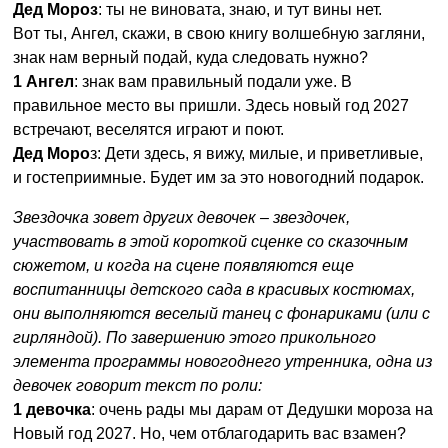
Дед Мороз
: ты не виновата, знаю, и тут вины нет.
Вот ты, Ангел, скажи, в свою книгу волшебную загляни,
знак нам верный подай, куда следовать нужно?
1 Ангел
: знак вам правильный подали уже. В
правильное место вы пришли. Здесь новый год 2027
встречают, веселятся играют и поют.
Дед Моро
з: Дети здесь, я вижу, милые, и приветливые,
и гостеприимные. Будет им за это новогодний подарок.
Звездочка зовет других девочек – звездочек,
участвовать в этой короткой сценке со сказочным
сюжетом, и когда на сцене появляются еще
воспитанницы детского сада в красивых костюмах,
они выполняются веселый танец с фонариками (или с
гирляндой). По завершению этого прикольного
элемента программы новогоднего утренника, одна из
девочек говорит текст по роли:
1 девочка
: очень рады мы дарам от Дедушки мороза на
Новый год 2027. Но, чем отблагодарить вас взамен?