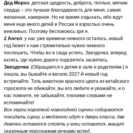
Дед Мороз
: детская щедрость, доброта, теплые, мягкие
сердца – это лучшая благодарность для меня, самая
желанная, наверное. Но не время отдыхать, ибо ждут
меня еще много детей в России и взрослых очень
вежливых. Поэтому беспокоюсь зря я.
2 Ангел
: у нас уже времени немного осталось, новый
год бежит к нам стремительно нужно немного
поспешить. Чтобы во в сюда успеть. Звездочка, вперед
катись, где нужно дорого подсветить засветись.
Звездочка
: (Обращается к детям в зале и родителям.) я
пошла, вы бывайте и весело 2027-й новый год
встречайте. Толь животное красного цвета из китайского
гороскопа не обижайте, вы его любите и уважайте, и о
нас помните, не забывайте, плохими словами не
вспоминайте!
Все герои короткой новогодней сценки собираются
покидать сцену, и медленно идут к двери класса, две
девочки остаются стоять у елки остаются, машут
сказочным персонажам ручками вслед
.