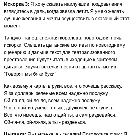
Искорка 3:
Я хочу сказать наилучшие поздравления,
вглядитесь в даль, когда звезда летит. Я умею желать
лучшие желания и мечты осуществить в сказочный этот
момент.
Танцуют танец: снежная королева, новогодняя ночь,
искорки. Слышать цыганские мотивы по новогоднему
сценарию и дальше текст для театрализованного
преставления будут читать выходящие к зрителям
цыганки. Звучит веселая песня от цыган на мотив
"Говорят мы бяки буки".
Как возьму я карты в руки, все, что хочешь расскажу.
Я за доллары зеленые всем надежно послужу.
Ой-ля-ля, ой-ля-ля, всем надежно послужу.
Я все найти сумею, только, дружочек, не скупись.
Все, что имеешь, нам отдай ты, а сам раздевайся,
Ой-ля-ля, ой-ля-ля, а ты - разденься.
Цыганка:
Я - цыганка, я - гадалка! Позолотите ручку. Я