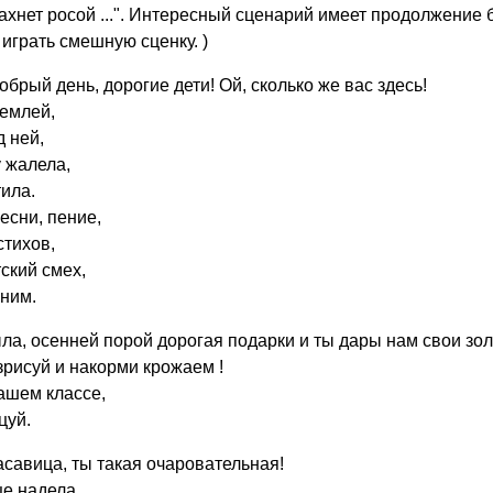
пахнет росой ...". Интересный сценарий имеет продолжение 
 играть смешную сценку. )
обрый день, дорогие дети! Ой, сколько же вас здесь!
землей,
д ней,
 жалела,
тила.
есни, пение,
стихов,
тский смех,
 ним.
ыла, осенней порой дорогая подарки и ты дары нам свои зо
зрисуй и накорми крожаем !
ашем классе,
цуй.
асавица, ты такая очаровательная!
е надела,