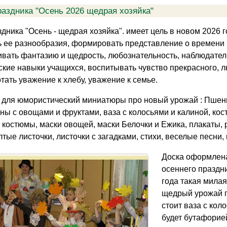
аздника "Осень 2026 щедрая хозяйка"
дника "Осень - щедрая хозяйка". имеет цель в новом 2026 г
ь ее разнообразия, формировать представление о времени г
ивать фантазию и щедрость, любознательность, наблюдатель
кие навыки учащихся, воспитывать чувство прекрасного, л
тать уважение к хлебу, уважение к семье.
для юмористический миниатюры про новый урожай : Пшени
ины с овощами и фруктами, ваза с колосьями и калиной, ко
костюмы, маски овощей, маски Белочки и Ежика, плакаты, р
лтые листочки, листочки с загадками, стихи, веселые песни
Доска оформлена
осеннего праздн
года такая милая
щедрый урожай п
стоит ваза с кол
будет бутафорие