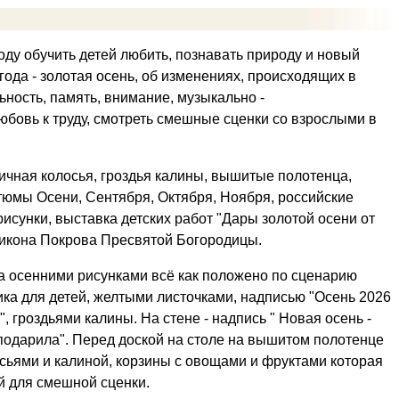
оду обучить детей любить, познавать природу и новый
ода - золотая осень, об изменениях, происходящих в
ность, память, внимание, музыкально -
юбовь к труду, смотреть смешные сценки со взрослыми в
чная колосья, гроздья калины, вышитые полотенца,
стюмы Осени, Сентября, Октября, Ноября, российские
исунки, выставка детских работ "Дары золотой осени от
, икона Покрова Пресвятой Богородицы.
 осенними рисунками всё как положено по сценарию
ика для детей, желтыми листочками, надписью "Осень 2026
", гроздьями калины. На стене - надпись " Новая осень -
одарила". Перед доской на столе на вышитом полотенце
осьями и калиной, корзины с овощами и фруктами которая
й для смешной сценки.