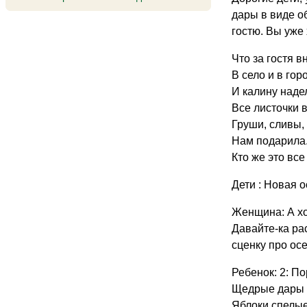
дары в виде о
гостю. Вы уже
Что за гостя 
В село и в гор
И калину наде
Все листочки 
Груши, сливы,
Нам подарила
Кто же это все
Дети : Новая о
Женщина: А хо
Давайте-ка ра
сценку про ос
Ребенок: 2: По
Щедрые дары в
Яблоки спелые