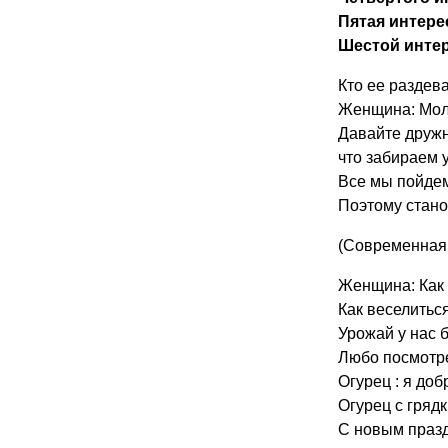
Пятая интере
Шестой интер
Кто ее раздева
Женщина: Моло
Давайте дружн
что забираем 
Все мы пойдем
Поэтому стано
(Современная 
Женщина: Как 
Как веселиться
Урожай у нас 
Любо посмотре
Огурец : я добр
Огурец с грядки
С новым празд