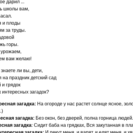
е дарил ...
ь школы вам,
асал.
я и плоды
м за труды.
адовой
жь горы.
 урожаем,
ем вам желаю!
 знаете ли вы, дети,
я на праздник детский сад
 и грядок
 интересных загадок?
есная загадка:
На огороде у нас растет солнце ясное, зол
.)
есная загадка:
Без окон, без дверей, полна горница людей. 
есная загадка
: Сидит баба на грядках, Вся закутанная в пла
нтересная загадка:
И пекут меня, и варят, и едят меня, и х