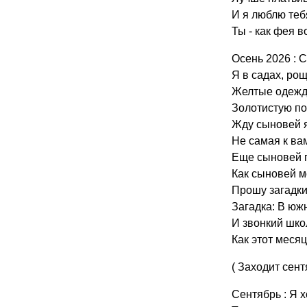
И я люблю теб
Ты - как фея 
Осень 2026 : 
Я в садах, рощ
Желтые одежд
Золотистую по
Жду сыновей я
Не самая к ва
Еще сыновей 
Как сыновей м
Прошу загадки
Загадка: В юж
И звонкий шко
Как этот месяц
( Заходит сен
Сентябрь : Я 