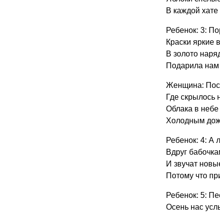
В каждой хате 
Ребенок: 3: По
Краски яркие в
В золото наря
Подарила нам
Женщина: Посм
Где скрылось 
Облака в небе
Холодным дож
Ребенок: 4: А 
Вдруг бабочка
И звучат новы
Потому что пр
Ребенок: 5: Пе
Осень нас усл