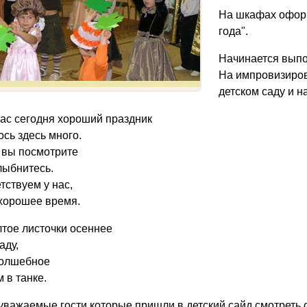
На шкафах оформ
года".
Начинается выпо
На импровизиров
детском саду и н
 нас сегодня хороший праздник
ось здесь много.
х вы посмотрите
лыбнитесь.
тствуем у нас,
хорошее время.
тое листочки осеннее
аду,
волшебное
 в танке.
 уважаемые гости которые пришли в детский сайд смотреть 