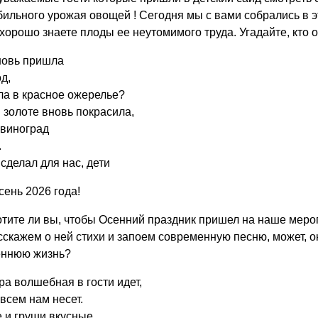
бильного урожая овощей ! Сегодня мы с вами собрались в 
 хорошо знаете плоды ее неутомимого труда. Угадайте, кто 
вновь пришла
од,
ла в красное ожерелье?
в золоте вновь покрасила,
 виноград
.
 сделал для нас, дети
сень 2026 года!
тите ли вы, чтобы Осенний праздник пришел на наше меро
сскажем о ней стихи и запоем современную песню, может, о
еннюю жизнь?
ра волшебная в гости идет,
сем нам несет.
 и груши вкусные