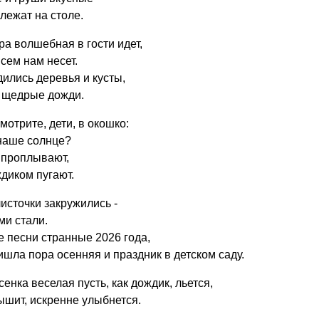
лежат на столе.
ра волшебная в гости идет,
сем нам несет.
дились деревья и кусты,
 щедрые дожди.
отрите, дети, в окошко:
наше солнце?
 проплывают,
диком пугают.
листочки закружились -
ми стали.
е песни странные 2026 года,
ишла пора осенняя и праздник в детском саду.
сенка веселая пусть, как дождик, льется,
ышит, искренне улыбнется.