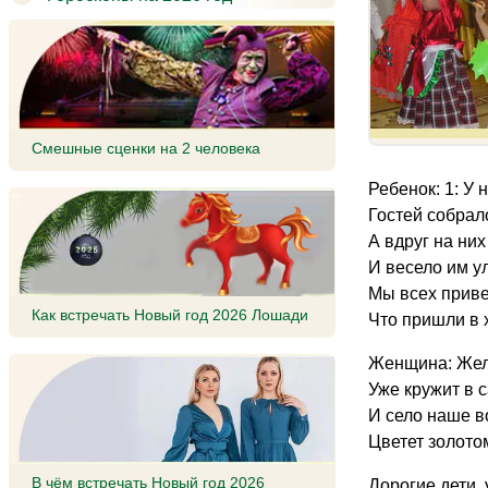
Смешные сценки на 2 человека
Ребенок: 1: У
Гостей собрал
А вдруг на ни
И весело им у
Мы всех приве
Как встречать Новый год 2026 Лошади
Что пришли в 
Женщина: Жел
Уже кружит в с
И село наше 
Цветет золотом
В чём встречать Новый год 2026
Дорогие дети,