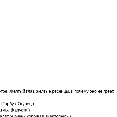
отое, Желтый глаз, желтые ресницы, и почему оно не греет.
(Гарбуз. Огурец.)
тках. (Капуста.)
валят, Я очень хорошая. (Картофель.)