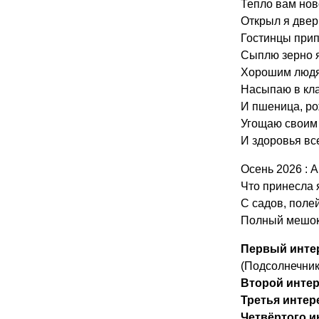
Тепло вам ново
Открыл я двер
Гостинцы прип
Сыплю зерно 
Хорошим людя
Насыпаю в кл
И пшеница, ро
Угощаю своим
И здоровья вс
Осень 2026 : А
Что принесла 
С садов, полей
Полный мешок
Первый интер
(Подсолнечник
Второй интер
Третья интер
Четвёртого и