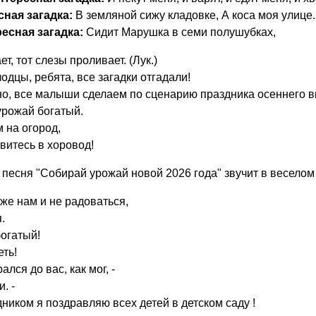
сная загадка:
В земляной сижу кладовке, А коса моя улице.
есная загадка:
Сидит Марушка в семи полушубках,
ет, тот слезы проливает. (Лук.)
дцы, ребята, все загадки отгадали!
о, все малыши сделаем по сценарию праздника осеннего в
урожай богатый.
 на огород,
витесь в хоровод!
песня "Собирай урожай новой 2026 года" звучит в веселом 
же нам и не радоваться,
.
богатый!
ть!
ался до вас, как мог, -
. -
ником я поздравляю всех детей в детском саду !