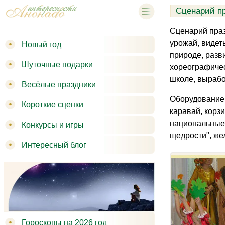
Сценарий пр
Сценарий праз
урожай, видет
Новый год
природе, разв
Шуточные подарки
хореографичес
школе, вырабо
Весёлые праздники
Оборудование 
Короткие сценки
каравай, корз
национальные 
Конкурсы и игры
щедрости", же
Интересный блог
Гороскопы на 2026 год