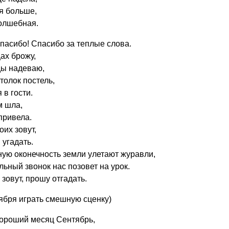
я больше,
волшебная.
Спасибо! Спасибо за теплые слова.
ах брожу,
ы надеваю,
толок постель,
 в гости.
м шла,
привела.
оих зовут,
 угадать.
ную оконечность земли улетают журавли,
льный звонок нас позовет на урок.
 зовут, прошу отгадать.
тября играть смешную сценку)
хороший месяц Сентябрь,