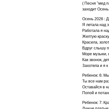
( Песня "мед 
заходит Осень
Осень 2026 : Д
Я летала над 
Работала я на
Желтую краску
Красила, золо
Вдруг слышу п
Море музыки, 
Как звонок, де
Захотела и я к
Ребенок: 6: М
Ты все нам ра
Оставайся в н
Попой и потан
Ребенок: 7: Кр
Лучше платьиц