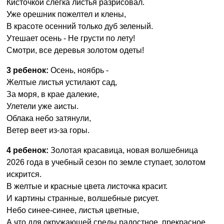
Кисточкой слегка листья разрисовал.
Уже орешник пожелтел и клены,
В красоте осенний только дуб зеленый.
Утешает осень - Не грусти по лету!
Смотри, все деревья золотом одеты!
3 ребенок:
Осень, ноябрь -
Желтые листья устилают сад,
За моря, в крае далекие,
Улетели уже аисты.
Облака небо затянули,
Ветер веет из-за горы.
4 ребенок:
Золотая красавица, новая волшебница
2026 года в учебный сезон по земле ступает, золотом
искрится.
В желтые и красные цвета листочка красит.
И картины странные, волшебные рисует.
Небо синее-синее, листья цветные,
А что для окружающей среды радостное, прекрасное