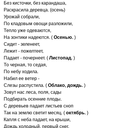
Без кисточки, без карандаша,
Раскрасила деревца. (осень)
Урожай собрали,
По кладовым овощи разложили,
Тепло уже одеваются,
На зонтики надеются. (
Осенью.
)
Сидит - зеленеет,
Лежит - пожелтеет,
Падает - почернеет. (
Листопад.
)
То черная, то седая,
По небу ходила.
Набил ее ветер -
Слезы распустила. (
Облако, дождь.
)
Зовут нас леса, поля, сады
Подбирать осенние плоды.
С деревьев падает листьев сноп
Так на землю светит месяц. (
октябрь.
)
Капля с неба падает, на крыши,
Дождь холодный, первый снег.