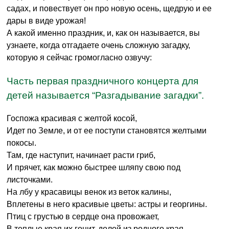
садах, и повествует он про новую осень, щедрую и ее
дары в виде урожая!
А какой именно праздник, и, как он называется, вы
узнаете, когда отгадаете очень сложную загадку,
которую я сейчас громогласно озвучу:
Часть первая праздничного концерта для
детей называется “Разгадывание загадки”.
Госпожа красивая с желтой косой,
Идет по Земле, и от ее поступи становятся желтыми
покосы.
Там, где наступит, начинает расти гриб,
И прячет, как можно быстрее шляпу свою под
листочками.
На лбу у красавицы венок из веток калины,
Вплетены в него красивые цветы: астры и георгины.
Птиц с грустью в сердце она провожает,
В теплые края их гонит, долой из родного края.