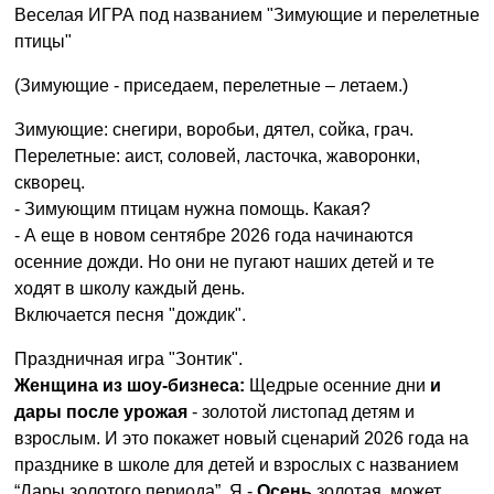
Веселая ИГРА под названием "Зимующие и перелетные
птицы"
(Зимующие - приседаем, перелетные – летаем.)
Зимующие: снегири, воробьи, дятел, сойка, грач.
Перелетные: аист, соловей, ласточка, жаворонки,
скворец.
- Зимующим птицам нужна помощь. Какая?
- А еще в новом сентябре 2026 года начинаются
осенние дожди. Но они не пугают наших детей и те
ходят в школу каждый день.
Включается песня "дождик".
Праздничная игра "Зонтик".
Женщина из шоу-бизнеса:
Щедрые осенние дни
и
дары после урожая
- золотой листопад детям и
взрослым. И это покажет новый сценарий 2026 года на
празднике в школе для детей и взрослых с названием
“Дары золотого периода”. Я -
Осень
золотая, может