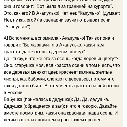
она и говорит: "Вот была я за границей на курорте".
Это, как его? В Акапулько! Нет, нет. “Капулько”! (думает)
Нет, ну как его? ( в сценарии звучит отрывок песни
"Акапулько").
А! Вспомнила, вспомнила - Акапулько! Так вот она и
говорит: "Была значит я в Акапулько, какая там
красота, даже осенью деревья цветут".
Да - тьфу, и что же это за осень, когда деревья цветут?
Оно, старушка моя, вся красота осени в том и есть, что
все деревья меняют цвет, краснеет калина, желтые
листья, как бабочки, слетают с деревьев, потому, что
так и должно быть. В этом и есть красота нашей осени
в России.
Бабушка (прижалась к дедушке): Да. Да, дедушка.
Дедушка (обращается в зал): и что я говорю. Давайте
вместе посмотрим, какая она красивая наша осень. И
детям в школах покажем и расскажем про нее.