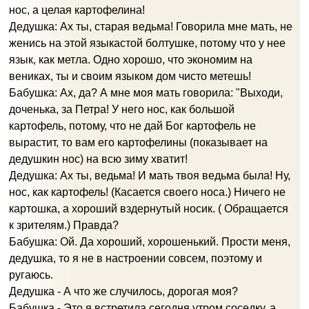
нос, а целая картофелина!
Дедушка: Ах ты, старая ведьма! Говорила мне мать, не
женись на этой языкастой болтушке, потому что у нее
язык, как метла. Одно хорошо, что экономим на
вениках, ты и своим языком дом чисто метешь!
Бабушка: Ах, да? А мне моя мать говорила: "Выходи,
доченька, за Петра! У него нос, как большой
картофель, потому, что не дай Бог картофель не
вырастит, то вам его картофелины (показывает на
дедушкин нос) на всю зиму хватит!
Дедушка: Ах ты, ведьма! И мать твоя ведьма была! Ну,
нос, как картофель! (Касается своего носа.) Ничего не
картошка, а хороший вздернутый носик. ( Обращается
к зрителям.) Правда?
Бабушка: Ой. Да хороший, хорошенький. Прости меня,
дедушка, то я не в настроении совсем, поэтому и
ругаюсь.
Дедушка - А что же случилось, дорогая моя?
Бабушка - Это я встретила сегодня утром соседку, а