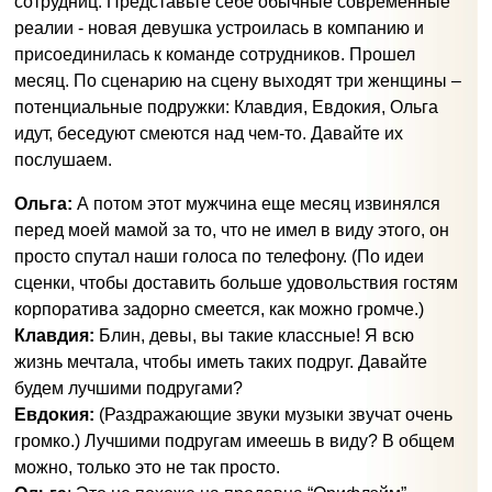
сотрудниц. Представьте себе обычные современные
реалии - новая девушка устроилась в компанию и
присоединилась к команде сотрудников. Прошел
месяц. По сценарию на сцену выходят три женщины –
потенциальные подружки: Клавдия, Евдокия, Ольга
идут, беседуют смеются над чем-то. Давайте их
послушаем.
Ольга:
А потом этот мужчина еще месяц извинялся
перед моей мамой за то, что не имел в виду этого, он
просто спутал наши голоса по телефону. (По идеи
сценки, чтобы доставить больше удовольствия гостям
корпоратива задорно смеется, как можно громче.)
Клавдия:
Блин, девы, вы такие классные! Я всю
жизнь мечтала, чтобы иметь таких подруг. Давайте
будем лучшими подругами?
Евдокия:
(Раздражающие звуки музыки звучат очень
громко.) Лучшими подругам имеешь в виду? В общем
можно, только это не так просто.