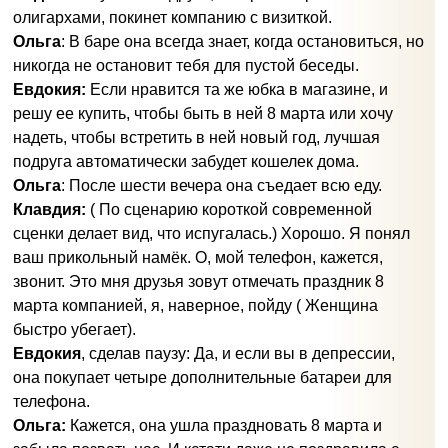
олигархами, покинет компанию с визиткой.
Ольга
: В баре она всегда знает, когда остановиться, но
никогда не остановит тебя для пустой беседы.
Евдокия:
Если нравится та же юбка в магазине, и
решу ее купить, чтобы быть в ней 8 марта или хочу
надеть, чтобы встретить в ней новый год, лучшая
подруга автоматически забудет кошелек дома.
Ольга
: После шести вечера она съедает всю еду.
Клавдия:
( По сценарию короткой современной
сценки делает вид, что испугалась.) Хорошо. Я понял
ваш прикольный намёк. О, мой телефон, кажется,
звонит. Это мня друзья зовут отмечать праздник 8
марта компанией, я, наверное, пойду ( Женщина
быстро убегает).
Евдокия
, сделав паузу: Да, и если вы в депрессии,
она покупает четыре дополнительные батареи для
телефона.
Ольга:
Кажется, она ушла праздновать 8 марта и