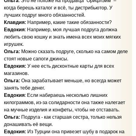
Ольга
: Это не похоже на продавца “Орифлэйм” –
когда берешь каталог и всё, ты дистрибьютор. У
лучших подруг много обязанностей.
Клавдия:
Например, какие такие обязанности?
Евдокия
: Например, моя лучшая подруга должна
любить свою кошку и знать имена всех моих мягких
игрушек.
Ольга:
Можно сказать подруге, сколько на самом деле
стоят новые сапоги джинсы.
Евдокия:
У нее есть дисконтные карты для всех
магазинов.
Ольга:
Она зарабатывает меньше, но всегда может
занять тебе денег.
Евдокия
: Если набираешь несколько лишних
килограммов, из-за солидарности она также налегает
на мучные изделия и конфеты, чтобы не отставать.
Ольга:
Подруга - как старшая сестра, только нельзя
донашивать её вещи.
Евдокия:
Из Турции она привезет шубу в подарок на