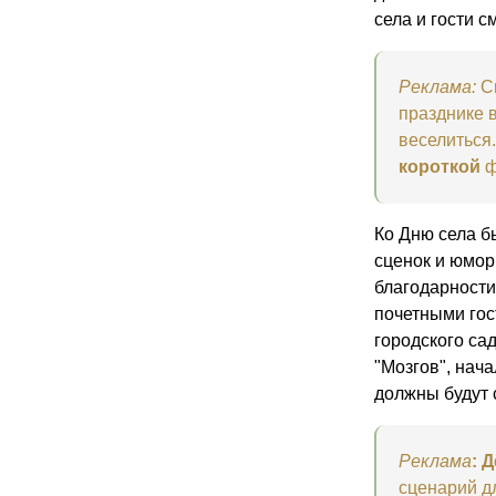
села и гости 
Реклама:
Сц
празднике 
веселиться
короткой
ф
Ко Дню села б
сценок и юмор
благодарности
почетными гос
городского сад
"Мозгов", нач
должны будут 
Реклама
:
Д
сценарий д