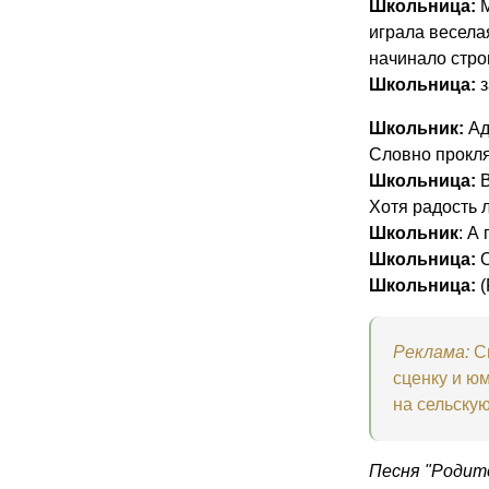
Школьница:
М
играла весела
начинало стро
Школьница:
з
Школьник:
Ад
Словно проклят
Школьница:
В
Хотя радость л
Школьник
: А
Школьница:
О
Школьница:
(
Реклама:
См
сценку и ю
на сельскую
Песня "Родите