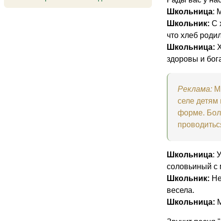
Школьница
: 
Школьник:
С 
что хлеб роди
Школьница:
Х
здоровы и бог
Реклама:
Мы
селе детям
форме. Бол
проводитьс
Школьница
: 
соловьиный с 
Школьник:
Нет
весела.
Школьница:
М