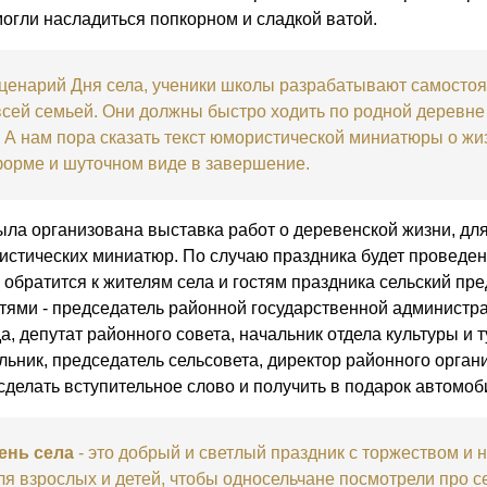
cмогли насладиться попкорном и сладкой ватой.
енарий Дня села, ученики школы разрабатывают самостоят
всей семьей. Они должны быстро ходить по родной деревне
. А нам пора сказать текст юмористической миниатюры о жи
орме и шуточном виде в завершение.
ыла организована выставка работ о деревенской жизни, д
истических миниатюр. По случаю праздника будет проведен
 обратится к жителям села и гостям праздника сельский пр
тями - председатель районной государственной администрац
а, депутат районного совета, начальник отдела культуры и 
альник, председатель сельсовета, директор районного орга
сделать вступительное слово и получить в подарок автомоб
ень села
- это добрый и светлый праздник с торжеством и 
ля взрослых и детей, чтобы односельчане посмотрели про с