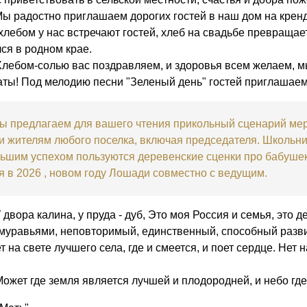
Мы радостно приглашаем дорогих гостей в наш дом на кренде
хлебом у нас встречают гостей, хлеб на свадьбе превращаетс
лся в родном крае.
лебом-солью вас поздравляем, и здоровья всем желаем, мы
аты! Под мелодию песни "Зеленый день" гостей приглашаем
 предлагаем для вашего чтения прикольный сценарий меро
 и жителям любого поселка, включая председателя. Школьн
ьшим успехом пользуются деревенские сценки про бабуше
я в 2026 , новом году Лошади совместно с ведущим.
У двора калина, у пруда - дуб, Это моя Россия и семья, это
муравьями, неповторимый, единственный, способный развив
 на свете лучшего села, где и смеется, и поет сердце. Нет 
ожет где земля является лучшей и плодородней, и небо где-