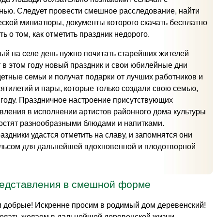
нью. Следует провести смешное расследование, найти
еской миниатюры, документы которого скачать бесплатно
ть о том, как отметить праздник недорого.
ный на селе день нужно почитать старейших жителей
 в этом году новый праздник и свои юбилейные дни
етные семьи и получат подарки от лучших работников и
ятилетий и пары, которые только создали свою семью,
м году. Праздничное настроение присутствующих
вления в исполнении артистов районного дома культуры
угостят разнообразными блюдами и напитками.
здники удастся отметить на славу, и запомнятся они
ульсом для дальнейшей вдохновенной и плодотворной
редставления в смешной форме
и добрые! Искренне просим в родимый дом деревенский!
ожелать желаем в дальнейшей деревенской жизни.