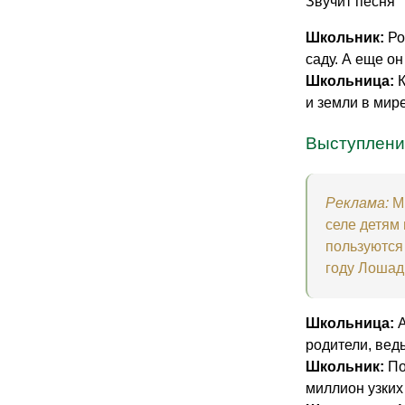
Звучит песня "
Школьник:
Ро
саду. А еще о
Школьница:
К
и земли в мир
Выступление
Реклама:
М
селе детям
пользуются
году Лошад
Школьница:
А
родители, вед
Школьник:
По
миллион узких