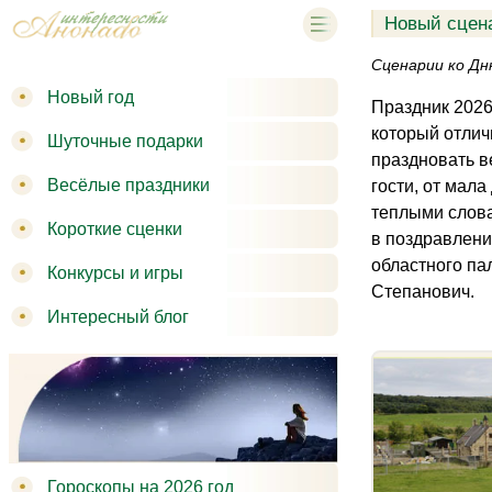
Новый сцена
Сценарии ко Дн
Новый год
Праздник 2026
который отлич
Шуточные подарки
праздновать ве
Весёлые праздники
гости, от мал
теплыми слова
Короткие сценки
в поздравлени
областного па
Конкурсы и игры
Степанович.
Интересный блог
Гороскопы на 2026 год