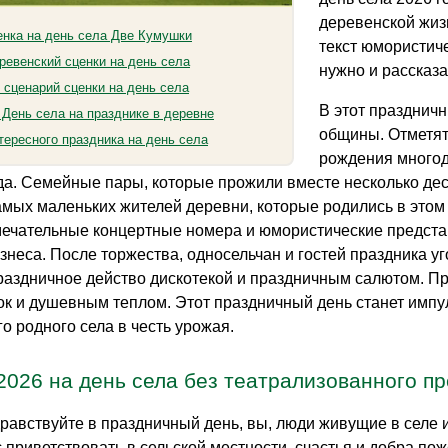
деревенской жиз
нка на день села Две Кумушки
текст юмористич
ревенский сценки на день села
нужно и рассказа
 сценарий сценки на день села
В этот празднич
 День села на празднике в деревне
общины. Отметят
тересного праздника на день села
рождения многод
да. Семейные пары, которые прожили вместе несколько дес
самых маленьких жителей деревни, которые родились в это
ечательные концертные номера и юмористические предста
изнеса. После торжества, односельчан и гостей праздника 
аздничное действо дискотекой и праздничным салютом. Пра
ок и душевным теплом. Этот праздничный день станет имп
о родного села в честь урожая.
2026 на день села без театрализованного п
равствуйте в праздничный день, вы, люди живущие в селе 
с приветствовать в сельской местности, счастья и добра п