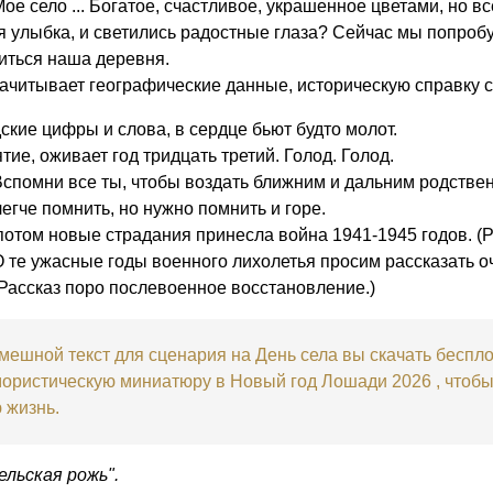
ое село ... Богатое, счастливое, украшенное цветами, но в
я улыбка, и светились радостные глаза? Сейчас мы попробу
иться наша деревня.
ачитывает географические данные, историческую справку с
ские цифры и слова, в сердце бьют будто молот.
ие, оживает год тридцать третий. Голод. Голод.
спомни все ты, чтобы воздать ближним и дальним родстве
егче помнить, но нужно помнить и горе.
 потом новые страдания принесла война 1941-1945 годов. (Р
 те ужасные годы военного лихолетья просим рассказать о
Рассказ поро послевоенное восстановление.)
ешной текст для сценария на День села вы скачать беспло
мористическую миниатюру в Новый год Лошади 2026 , чтобы
 жизнь.
льская рожь".