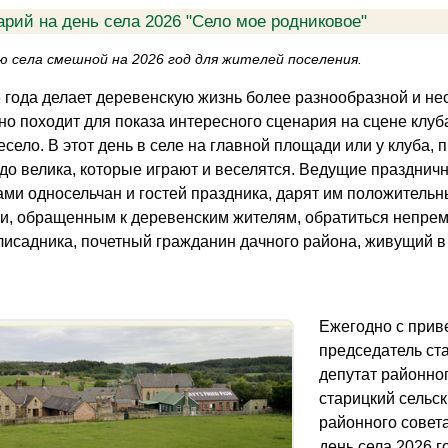
рий на день села 2026 "Село мое родниковое"
ю села смешной на 2026 год для жителей поселения.
 года делает деревенскую жизнь более разнообразной и нес
но походит для показа интересного сценария на сцене клуба
село. В этот день в селе на главной площади или у клуба, 
а до велика, которые играют и веселятся. Ведущие празднич
ми односельчан и гостей праздника, дарят им положитель
и, обращенным к деревенским жителям, обратиться непреме
лисадника, почетный гражданин дачного района, живущий в
Ежегодно с прив
председатель ст
депутат районно
старицкий сельск
районного совет
день села 2026 г