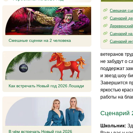
Смешная сце
Сценарий де
Деревенский
Сценарий на
Смешные сценки на 2 человека
Сценарий ин
ветеранов тру
не забудут о 
поддержат зам
и звезд шоу б
Завершится пр
Как встречать Новый год 2026 Лошади
яркостью крас
работы на благ
Сценарий 
Школьник:
Зд
В чём встречать Новый год 2026
Рады вас у на