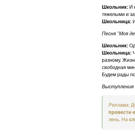
Школьник:
И 
тяжелыми и з
Школьница:
И
Песня "Моя де
Школьник:
Од
Школьница:
Ч
разному. Жизн
свободная мин
Будем рады по
Выступления г
Реклама:
Д
провести е
лень. На
сл