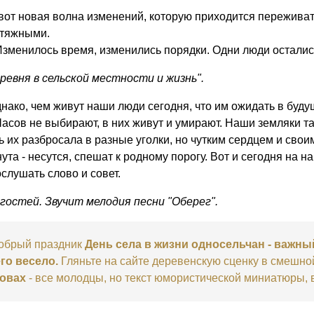
вот новая волна изменений, которую приходится переживат
атяжными.
зменилось время, изменились порядки. Одни люди остались 
ревня в сельской местности и жизнь".
нако, чем живут наши люди сегодня, что им ожидать в буду
асов не выбирают, в них живут и умирают. Наши земляки т
ь их разбросала в разные уголки, но чутким сердцем и сво
ута - несутся, спешат к родному порогу. Вот и сегодня на 
слушать слово и совет.
остей. Звучит мелодия песни "Оберег".
обрый праздник
День села в жизни односельчан - важный
го весело.
Гляньте на сайте деревенскую сценку в смешно
овах
- все молодцы, но текст юмористической миниатюры, в