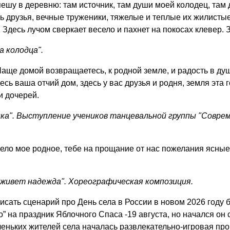
ешу в деревню: там источник, там души моей колодец, там де
сь друзья, вечные труженики, тяжелые и теплые их жилистые
. Здесь лучом сверкает весело и пахнет на покосах клевер.
а колодца".
аще домой возвращаетесь, к родной земле, и радость в душ
есь ваша отчий дом, здесь у вас друзья и родня, земля эта
и дочерей.
нка". Выступление учеников танцевальной группы "Совре
ело мое родное, тебе на прощание от нас пожелания ясные:
 живет надежда". Хореографическая композиция.
исать сценарий про День села в России в новом 2026 году
о” на праздник Яблочного Спаса -19 августа, но начался он
еньких жителей села началась развлекательно-игровая про