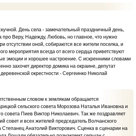
кучной. День села - замечательный праздничный день,
 про Веру, Надежду, Любовь, но главное, что нужно
при отсутствии оной, собираются все жители поселка, и
ного мероприятия всегда от всего сердца приветствуют
ные эмоции и хорошее настроение. С искренними словами
нно захочет директор домика на окраине, депутат
 деревенской окрестности - Сергеинко Николай
етственным словом к землякам обращается
арицкой сельского совета Морозова Наталья Ивановна и
го совета Пиев Виктор Николаевич. Так же поздравляет
ий совет и всех жителей председатель Волчанского
а Степанец Анатолий Викторович. Сценка в сценарии на
ода Лошади обязательно познакомит сельчан с