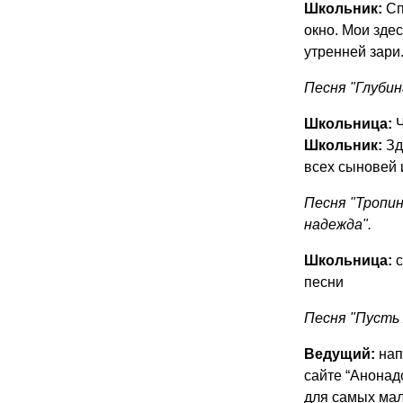
Школьник:
Сп
окно. Мои зде
утренней зари
Песня "Глубин
Школьница:
Ч
Школьник:
Зд
всех сыновей 
Песня "Тропи
надежда".
Школьница:
с
песни
Песня "Пусть
Ведущий:
нап
сайте “Анонад
для самых мал