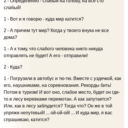
2 - Определенно - слабый на голову, на все сто
слабый!
1 - Вот и я говорю - куда мир катится?
2 - А причем тут мир? Когда у твоего внука не все
дома?
1 - А к тому, что слабого человека никто никуда
отправлять не будет! А его - отправили!
2 - Куда?
1 - Погрузили в автобус и тю-тю. Вместе с уздечкой, как
его, наушниками, на соревнования. Рекорды бить!
Потом в туризм! И вот оно, слабое место, будет он где-
то в лесу веревками перемотан. А как запутается?
Или, как в лесу заблудится? Тогда что? Он же в той
упряжи непутевый! ... ой-ой-ой! ... И куда мир, я вас
спрашиваю, катится?