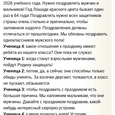
2026 учебного года. Нужно поздравлять мужчин и
мальчиков! Год Лошади красного цвета бывает один
раз в 64 года! Поздравлять нужно всех защитников
страны очень стильно и оригинально, чтобы
запомнили надолго. Поздравления должны
отличаться от прошлогодних. Мы обязаны поздравить
одноклассников мужского пола!
Ученица 4
: какое отношение к празднику имеют
ребята из нашего класса? Они пока не служат.
Ученица 1:
когда станут взрослыми мужчинами,
пойдут Родину защищать!
Ученица 2:
потом, да, а сейчас они способны только
обиды учинять. За косички дергают, толкаются, в класс
не пускают, обзываются.
Ученица 3:
чтобы поздравить с праздником есть
большая причина. Мы напомним мальчикам, что они
мужчины. Давайте с праздником поздравим, какой-
нибудь интересный сюрприз устроим.
Ученица 4
: у меня родилась идея! Устроим