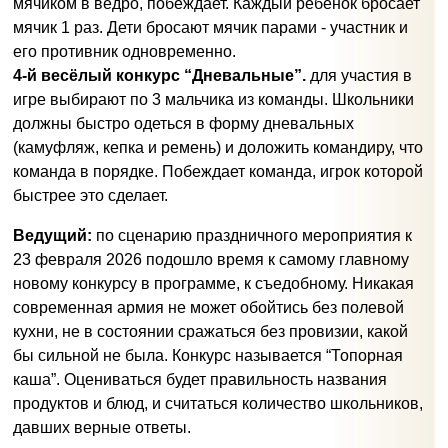
мячиком в ведро, побеждает. Каждый ребёнок бросает
мячик 1 раз. Дети бросают мячик парами - участник и
его противник одновременно.
4-й весёлый конкурс “Дневальные”.
для участия в
игре выбирают по 3 мальчика из команды. Школьники
должны быстро одеться в форму дневальных
(камуфляж, кепка и ремень) и доложить командиру, что
команда в порядке. Побеждает команда, игрок которой
быстрее это сделает.
Ведущий:
по сценарию праздничного мероприятия к
23 февраля 2026 подошло время к самому главному
новому конкурсу в программе, к съедобному. Никакая
современная армия не может обойтись без полевой
кухни, не в состоянии сражаться без провизии, какой
бы сильной не была. Конкурс называется “Топорная
каша”. Оцениваться будет правильность названия
продуктов и блюд, и считаться количество школьников,
давших верные ответы.