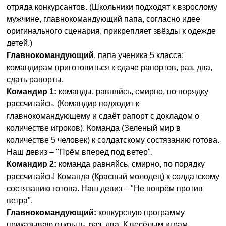
отряда конкурсантов. (Школьники подходят к взрослому
мужчине, главнокомандующий папа, согласно идее
оригинального сценария, прикрепляет звёзды к одежде
детей.)
Главнокомандующий
, папа ученика 5 класса:
командирам приготовиться к сдаче рапортов, раз, два,
сдать рапорты.
Командир 1:
команды, равняйсь, смирно, по порядку
рассчитайсь. (Командир подходит к
главнокомандующему и сдаёт рапорт с докладом о
количестве игроков). Команда (Зеленый мир в
количестве 5 человек) к солдатскому состязанию готова.
Наш девиз – "Прём вперед под ветер".
Командир 2:
команда равняйсь, смирно, по порядку
рассчитайсь! Команда (Красный молодец) к солдатскому
состязанию готова. Наш девиз – "Не попрём против
ветра".
Главнокомандующий:
конкурсную программу
приказываю открыть, раз, два. К весёлым играм