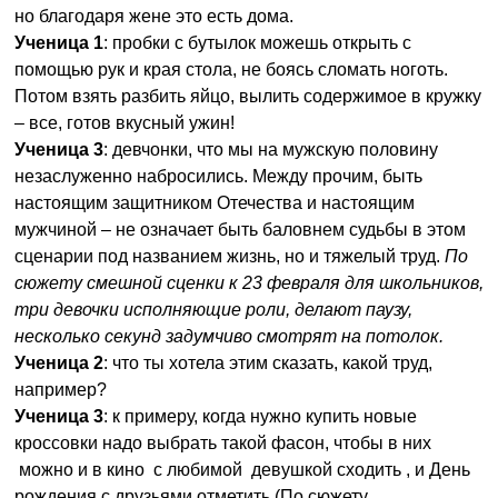
но благодаря жене это есть дома.
Ученица 1
: пробки с бутылок можешь открыть с
помощью рук и края стола, не боясь сломать ноготь.
Потом взять разбить яйцо, вылить содержимое в кружку
– все, готов вкусный ужин!
Ученица 3
: девчонки, что мы на мужскую половину
незаслуженно набросились. Между прочим, быть
настоящим защитником Отечества и настоящим
мужчиной – не означает быть баловнем судьбы в этом
сценарии под названием жизнь, но и тяжелый труд.
По
сюжету смешной сценки к 23 февраля для школьников,
три девочки исполняющие роли, делают паузу,
несколько секунд задумчиво смотрят на потолок.
Ученица 2
: что ты хотела этим сказать, какой труд,
например?
Ученица 3
: к примеру, когда нужно купить новые
кроссовки надо выбрать такой фасон, чтобы в них
можно и в кино с любимой девушкой сходить , и День
рождения с друзьями отметить (По сюжету