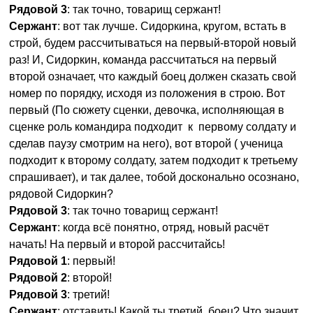
Рядовой 3
: так точно, товарищ сержант!
Сержант
: вот так лучше. Сидоркина, кругом, встать в
строй, будем рассчитываться на первый-второй новый
раз! И, Сидоркин, команда рассчитаться на первый
второй означает, что каждый боец должен сказать свой
номер по порядку, исходя из положения в строю. Вот
первый (По сюжету сценки, девочка, исполняющая в
сценке роль командира подходит к первому солдату и
сделав паузу смотрим на него), вот второй ( ученица
подходит к второму солдату, затем подходит к третьему
спрашивает), и так далее, тобой досконально осознано,
рядовой Сидоркин?
Рядовой 3
: так точно товарищ сержант!
Сержант
: когда всё понятно, отряд, новый расчёт
начать! На первый и второй рассчитайсь!
Рядовой 1
: первый!
Рядовой 2
: второй!
Рядовой 3
: третий!
Сержант
: отставить! Какой ты третий, боец? Что значит