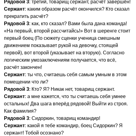
Рядовой 3
: третий, товарищ сержант, расчёт завершён!
Сержант
: каким образом расчёт окончился? Кто сказал
прекратить расчёт?
Рядовой 3
: как, кто сказал? Вами была дана команда!
«На первый, второй рассчитайсь!» Вот в шеренге стоит
первый боец (По сюжету сценки ученица смешным
движением показывает рукой на девочку, стоящей
первой), вот второй (указывает на вторую). Согласно
логическим умозаключениям получается, что всё,
расчёт закончен!
Сержант
: ты что, считаешь себя самым умным в этом
помещении что ли?
Рядовой 3
: Кто? Я? Никак нет, товарищ сержант.
Сержант
: а мне кажется, что ты считаешь себя умнее
остальных! Два шага вперёд рядовой! Выйти из строя.
Как фамилия?
Рядовой 3
: Сидоркин, товарищ командир!
Сержант
: какой я тебе командир, боец Сидоркин? Я
сержант! Тобой осознано?