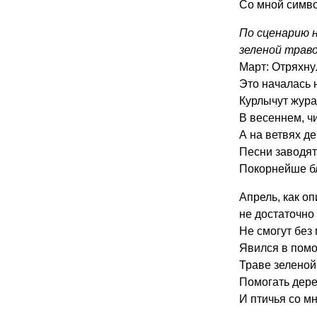
Со мной симво
По сценарию 
зеленой траво
Март: Отряхнул
Это началась н
Курлычут жура
В весеннем, чи
А на ветвях д
Песни заводят
Покорнейше бл
Апрель, как оп
не достаточно
Не смогут без 
Явился в помощ
Траве зеленой
Помогать дере
И птичья со м