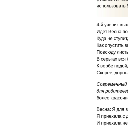
использовать б
4-й ученик вы
Идёт Весна по
Куда не ступит
Как опустить в
Повсюду листь
В серьгах вся 
К вербе подойд
Скорее, дорог
Современный 
для родителе
более красочн
Весна: Я для 
Я приехала с 
И приехала не