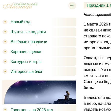
Праздник 1 
Новый сценарий
Новый год
1 марта 2026 
не связан ник
Шуточные подарки
старшего поко
Весёлые праздники
историю иногд
оригинальные 
Короткие сценки
Однажды в пер
Конкурсы и игры
людьми и ему 
выкрал её и с
Интересный блог
смеяться и ве
Солнце из беды
битва.
Бились они до
в небо, начал
увидеть новую
Гороскопы на 2026 год