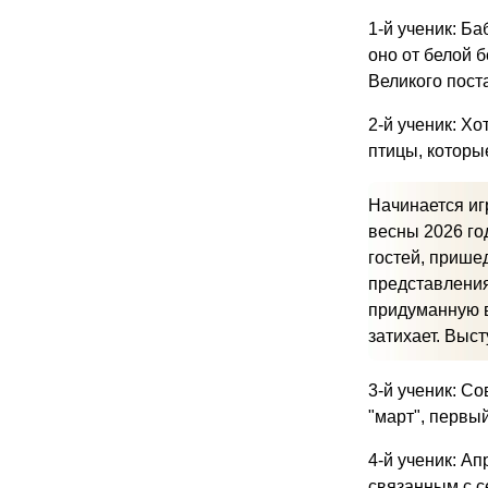
1-й ученик: Б
оно от белой б
Великого пост
2-й ученик: Х
птицы, которы
Начинается иг
весны 2026 го
гостей, прише
представления
придуманную в
затихает. Выс
3-й ученик: Со
"март", первы
4-й ученик: А
связанным с с