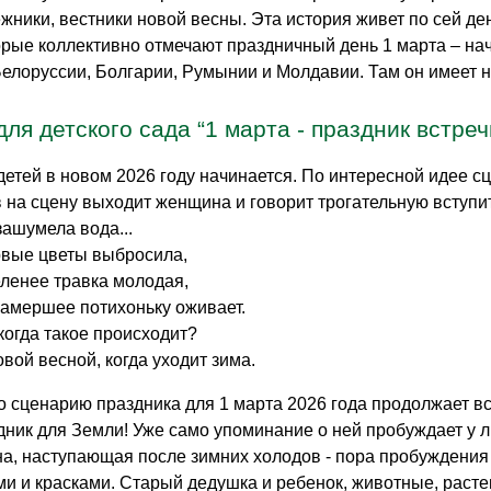
ежники, вестники новой весны. Эта история живет по сей де
орые коллективно отмечают праздничный день 1 марта – нач
Белоруссии, Болгарии, Румынии и Молдавии. Там он имеет 
ля детского сада “1 марта - праздник встреч
детей в новом 2026 году начинается. По интересной идее с
 на сцену выходит женщина и говорит трогательную вступи
зашумела вода...
рвые цветы выбросила,
еленее травка молодая,
замершее потихоньку оживает.
когда такое происходит?
вой весной, когда уходит зима.
о сценарию праздника для 1 марта 2026 года продолжает вс
ник для Земли! Уже само упоминание о ней пробуждает у 
а, наступающая после зимних холодов - пора пробуждения 
и и красками. Старый дедушка и ребенок, животные, расте