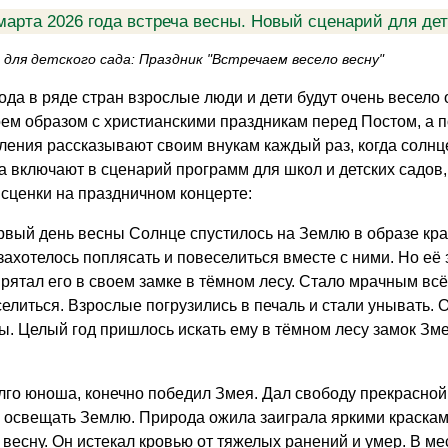
марта 2026 года встреча весны. Новый сценарий для де
 для детского сада: Праздник "Встречаем весело весну"
года в ряде стран взрослые люди и дети будут очень весело
оем образом с христианскими праздникам перед Постом, а п
ления рассказывают своим внукам каждый раз, когда солнце
а включают в сценарий программ для школ и детских садов
сценки на праздничном концерте:
вый день весны Солнце спустилось на Землю в образе кра
захотелось поплясать и повеселиться вместе с ними. Но её
прятал его в своем замке в тёмном лесу. Стало мрачным всё
селиться. Взрослые погрузились в печаль и стали унывать.
. Целый год пришлось искать ему в тёмном лесу замок Змея,
лго юноша, конечно победил Змея. Дал свободу прекрасной
о освещать Землю. Природа ожила заиграла яркими краскам
 весну. Он истекал кровью от тяжелых ранений и умер. В ме