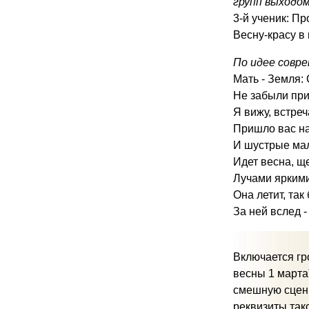
групп выходом
3-й ученик: Пр
Весну-красу в 
По идее совре
Мать - Земля: 
Не забыли приг
Я вижу, встре
Пришло вас на 
И шустрые мал
Идет весна, щ
Лучами яркими
Она летит, так
За ней вслед -
Включается гр
весны 1 марта
смешную сценк
реквизиты так