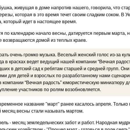
абушка, живущая в доме напротив нашего, говорила, что ст
ерезы, которая в это время течет своим сладким соком. В Ук
а, который идет в настоящее время.
отя по календарю начало весны, датируется первым марта, н
е возвращаются домой из теплых краев.
рать очень громко музыка. Веселый женский голос из-за ку
да в красках ведет ведущий нашей компании “Вечная радос
дших в детский сад к ребятам старшей и средней групп. О
ми для детей и взрослых по разработанному нами сценарию! 
 компании “Вечная радость” юмористическую миниатюру дл
тупление участников по ролям возобновляется.
временное название "март" ранее касалось апреля. Только г
й месяц весны стали называть мартом.
прель - месяц земледельческих забот и работ. Народная му
ельским хозяйством - "Прошел март - готовься в поле сеять