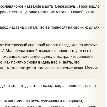
арославянское название марта "Березозель". Произошло
раине есть еще одно название марта - "монах", из-за
арод издавна считал, что ее приносят на своих крыльях
лис: Интересный сценарий нового праздника по встрече
ть”. Мы, члены нашей компании, приветствуем всех
ни показывают смешную сценку с театрализованными
Как приятно снова видеть вас, и знать, что
я 1 марта смотрят в том числе взрослые люди. Музыка
де-то сто пятьдесят лет назад, когда появилось слово
дрость напоминала всем мужчинам и женщинам,
". Там, где подсохла земля, начинали высевать ранние