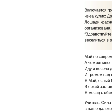
Включается гр
из-за кулис: Д
Лошади красно
организована,
“Здравствуйте
веселиться в 
Май по соврем
А чем же меся
Иду и весело 
И громом над 
Я Май, ясный 
В яркий заста
Я месяц с оби
Учитель: Сила 
в наше далеко