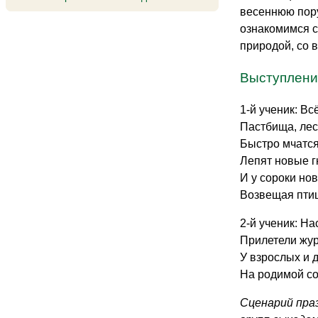
весеннюю пору
ознакомимся с
природой, со в
Выступление
1-й ученик: Вс
Пастбища, лес
Быстро мчатся
Лепят новые г
И у сороки нов
Возвещая птиц
2-й ученик: На
Прилетели жур
У взрослых и д
На родимой со
Сценарий праз