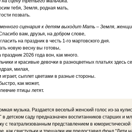
 на сцену третьего мальчика.
осим тебя, Земля, родная мать,
гости позвать.
менного сценария к детям выходит Мать – Земля, женщин
Спасибо вам, друзья, на добром слове,
ласить на праздник в честь 1-го мартовского дня.
чать новую весну вы готовы,
праздник 2026 года вон, как много.
ьчики и красивые девочки в разноцветных платьях здесь се
едрая, милая,
 играет, сыплет цветами в разные стороны.
 быстро, как может,
 певчие птицы летят.
омкая музыка. Раздается веселый женский голос из-за кулис
" в детском саду предназначен воспитанников старших и м
у с театрализованным представлением в юмористической 
ое, как свистульки и трещалки им предоставил фонд “Дети 