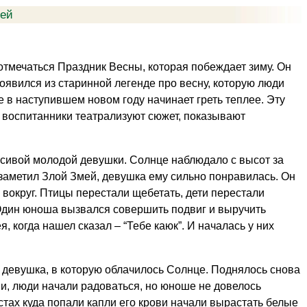
тей
 отмечаться Праздник Весны, которая побеждает зиму. Он
оявился из старинной легенде про весну, которую люди
 в наступившем новом году начинает греть теплее. Эту
, воспитанники театрализуют сюжет, показывают
сивой молодой девушки. Солнце наблюдало с высот за
 заметил Злой Змей, девушка ему сильно понравилась. Он
 вокруг. Птицы перестали щебетать, дети перестали
 Один юноша вызвался совершить подвиг и выручить
 когда нашел сказал – “Тебе каюк”. И началась у них
 девушка, в которую облачилось Солнце. Поднялось снова
и, люди начали радоваться, но юноше не довелось
стах куда попали капли его крови начали вырастать белые