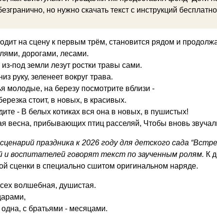
езгранично, но нужно скачать текст с инструкций бесплатно
ходит на сцену к первым трём, становится рядом и продолж
лями, дорогами, лесами.
, из-под земли лезут ростки травы сами.
низ руку, зеленеет вокруг трава.
я молодые, на березу посмотрите вблизи -
березка стоит, в новых, в красивых.
ите - В белых котиках вся она в новых, в пушистых!
ая весна, прибывающих птиц расселяй, Чтобы вновь звучал
сценарий праздника к 2026 году для детского сада “Вст
й и воспитателей говорят текст по заученным ролям.
К д
ой сценки в специально сшитом оригинальном наряде.
всех волшебная, душистая.
дарами,
 одна, с братьями - месяцами.