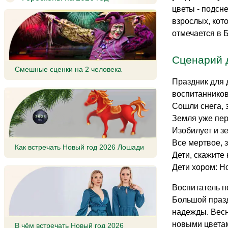
цветы - подсн
взрослых, кот
отмечается в 
Сценарий д
Смешные сценки на 2 человека
Праздник для 
воспитанников
Сошли снега, 
Земля уже пе
Изобилует и з
Все мертвое, 
Как встречать Новый год 2026 Лошади
Дети, скажите 
Дети хором: Но
Воспитатель п
Большой празд
надежды. Весн
новыми цветам
В чём встречать Новый год 2026