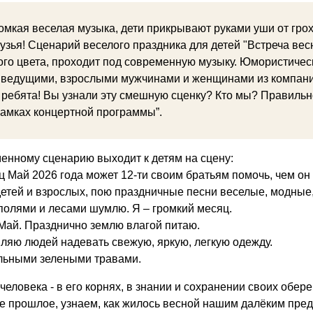
омкая веселая музыка, дети прикрывают руками уши от гр
рузья! Сценарий веселого праздника для детей "Встреча вес
го цвета, проходит под современную музыку. Юмористиче
 ведущими, взрослыми мужчинами и женщинами из компании
 ребята! Вы узнали эту смешную сценку? Кто мы? Правиль
рамках концертной программы”.
енному сценарию выходит к детям на сцену:
ц Май 2026 года может 12-ти своим братьям помочь, чем он
детей и взрослых, пою праздничные песни веселые, модные
полями и лесами шумлю. Я – громкий месяц.
Май. Празднично землю влагой питаю.
вляю людей надевать свежую, яркую, легкую одежду.
льными зелеными травами.
человека - в его корнях, в знании и сохранении своих обер
е прошлое, узнаем, как жилось весной нашим далёким пред