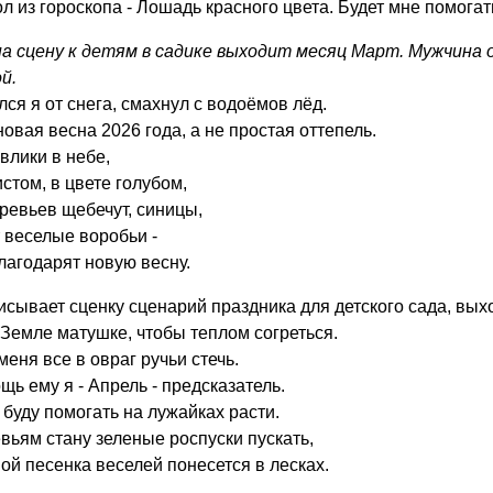
л из гороскопа - Лошадь красного цвета. Будет мне помога
на сцену к детям в садике выходит месяц Март. Мужчина
й.
ся я от снега, смахнул с водоёмов лёд.
овая весна 2026 года, а не простая оттепель.
влики в небе,
стом, в цвете голубом,
еревьев щебечут, синицы,
 веселые воробьи -
агодарят новую весну.
исывает сценку сценарий праздника для детского сада, выхо
 Земле матушке, чтобы теплом согреться.
меня все в овраг ручьи стечь.
ь ему я - Апрель - предсказатель.
 буду помогать на лужайках расти.
вьям стану зеленые роспуски пускать,
ной песенка веселей понесется в лесках.