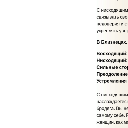
С нисходящим 
связывать свои
недоверия и с
укреплять увер
В Близнецах.
Восходящий
Нисходящий
Сильные сто
Преодоление
Устремления 
С нисходящим 
наслаждаетесь
бродяга. Вы не
самому себе. 
женщин, как м