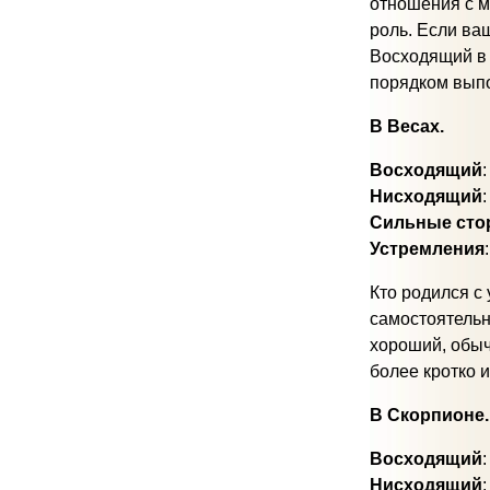
отношения с м
роль. Если ваш
Восходящий в 
порядком выпо
В Весах.
Восходящий
Нисходящий
Сильные сто
Устремления
Кто родился с
самостоятельн
хороший, обыч
более кротко и
В Скорпионе.
Восходящий
Нисходящий
: