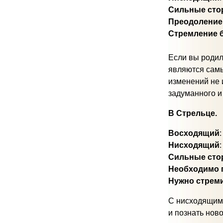
Сильные сто
Преодоление
Стремление 
Если вы родил
являются самы
изменений не 
задуманного и
В Стрельце.
Восходящий
Нисходящий
Сильные сто
Необходимо 
Нужно стрем
С нисходящим 
и познать нов