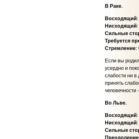
В Раке.
Восходящий
:
Нисходящий
:
Сильные сто
Требуется п
Стремление
:
Если вы родил
усердно и пок
слабости ни в 
принять слабо
человечности 
Во Льве.
Восходящий
:
Нисходящий
Сильные сто
Преодоление