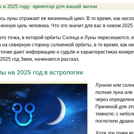
 в 2025 году: ориентир для вашей жизни
ось луны отражает ее жизненный цикл. В то время, как нис
ненную цель человека. Что это значит для вас в новом 2025
 это точка, в которой орбиты Солнца и Луны пересекаются, 
а на северную сторону солнечной орбиты, в то время, как н
и точки дают информацию о судьбе и характеристиках конкре
2025 год Змеи, начинается рассказ.
ы на 2025 год в астрологии
Лунное или солне
полная луна или
через определен
Причиной для эт
темноте: с небол
поглотило дракон
Хотя эти точки и