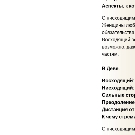
Аспекты, к к
С нисходящим 
Женщины любят
обязательства
Восходящий во
возможно, даж
частям.
В Деве.
Восходящий
Нисходящий
Сильные сто
Преодоление
Дистанция от
К чему стрем
С нисходящим 