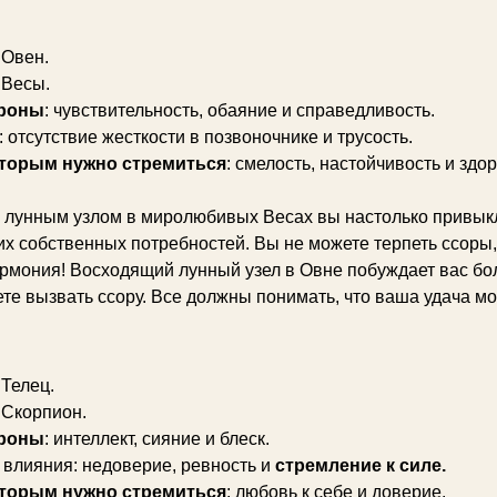
: Овен.
: Весы.
роны
: чувствительность, обаяние и справедливость.
: отсутствие жесткости в позвоночнике и трусость.
оторым нужно стремиться
: смелость, настойчивость и здо
лунным узлом в миролюбивых Весах вы настолько привыкли
их собственных потребностей. Вы не можете терпеть ссоры, 
армония! Восходящий лунный узел в Овне побуждает вас боль
ете вызвать ссору. Все должны понимать, что ваша удача мо
 Телец.
: Скорпион.
роны
: интеллект, сияние и блеск.
влияния: недоверие, ревность и
стремление к силе.
оторым нужно стремиться
: любовь к себе и доверие.