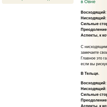
в Овне
Восходящий
Нисходящий
Сильные сто
Преодоление
Аспекты, к к
С нисходящим 
замечаете сво
Главное это г
если вы риску
В Тельце.
Восходящий
:
Нисходящий
Сильные сто
Преодоление
Аспекты, к к