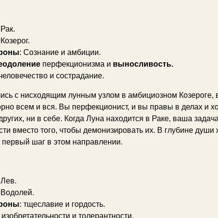
 Рак.
 Козерог.
роны
: Сознание и амбиции.
реодоление
перфекционизма и
выносливость.
 человечество и сострадание.
ись с нисходящим лунным узлом в амбициозном Козероге, вы
орно всем и вся. Вы перфекционист, и вы правы в делах и 
других, ни в себе. Когда Луна находится в Раке, ваша задач
сти вместо того, чтобы демонизировать их. В глубине души
- первый шаг в этом направлении.
 Лев.
: Водолей.
роны
: тщеславие и гордость.
изобретательности и толерантности.