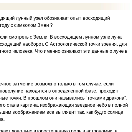
ходящий лунный узел обозначает опыт, восходящий
 году с символом Змеи ?
если смотреть с Земли. В восходящем лунном узле луна
исходящий наоборот. С Астрологической точки зрения, для
тного человека. Что именно означают эти данные о луне в
чное затмение возможно только в том случае, если
 новолуние находятся в определенной фазе, проходят
ные точки. В прошлом они назывались "точками дракона".
ого стала картина, изображающая звездное небо в полной
ьшим воображением все выглядит так, как будто солнце
а.
грают довольно второстепенную роль в астрономии, в