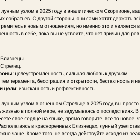
лунным узлом в 2025 году в аналитическом Скорпионе, ва
х собратьев. С другой стороны, они сами хотят держать всё
тремитесь к новым отношениям, но именно это и является в
енность в себе, пока вы не усвоите, что нет причин для ре
: Близнецы.
: Стрелец.
роны
: целеустремленность, сильная любовь к друзьям.
темперамента, бесстрашия и открытости, бестактность и н
и цели
: изысканность и рефлексивность.
лунным узлом в огненном Стрельце в 2025 году, вы просто
 жизнью в полной мере, не задумываясь о последствиях. В 
сете свое сердце на языке, прямо говорите, все то новое, 
Располагаясь в красноречивых Близнецах, лунный узел ста
ожно чаще. Кроме того, не всегда действуйте исходя из реа