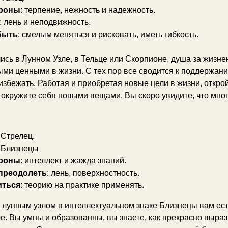
роны
: терпение, нежность и надежность.
: лень и неподвижность.
быть
: смелым меняться и рисковать, иметь гибкость.
ись в Лунном Узле, в Тельце или Скорпионе, душа за жизнен
ми ценными в жизни. С тех пор все сводится к поддержан
избежать. Работая и приобретая новые цели в жизни, откро
 окружите себя новыми вещами. Вы скоро увидите, что мно
: Стрелец.
: Близнецы
роны
: интеллект и жажда знаний.
преодолеть
: лень, поверхностность.
иться
: теорию на практике применять.
лунным узлом в интеллектуальном знаке Близнецы вам ест
ое. Вы умны и образованны, вы знаете, как прекрасно выраз