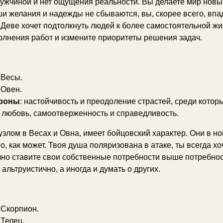
ужчиной и нет ощущения реальности. Вы делаете мир новым 
и желания и надежды не сбываются, вы, скорее всего, впаде
Деве хочет подтолкнуть людей к более самостоятельной жиз
лнения работ и измените приоритеты решения задач.
: Весы.
: Овен.
роны
: настойчивость и преодоление страстей, среди которы
: любовь, самоотверженность и справедливость.
 узлом в Весах и Овна, имеет бойцовский характер. Они в н
о, как может. Твоя душа поляризована в атаке, ты всегда 
но ставите свои собственные потребности выше потребност
 альтруистично, а иногда и думать о других.
: Скорпион.
 Телец.