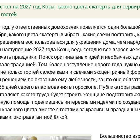
стол на 2027 год Козы: какого цвета скатерть для серви
 гостей
год, у ответственных домохозяек появляется один большой
бря, какого цвета скатерть выбрать, какие свечи поставить,
решением воспользоваться для украшения дома, чем наряди
 наступление 2027 года Козы, ведь сегодня все взрослые
чать праздники. Поиск оригинальных идей и необычных ди
тало традицией. Тем более наступление нового года нужно 
 не только гостей салфетками и свечами эксцентричный фор
решением по оказанию ему любезности, за что оно обязател
365 дней своего властвования в гороскопе. Публикаторы раз
тавляют, какого труда будет строить женщине подготовиться
ьную помощь, поделившись интересными идеями по создани
ы красного цвета вместе с гостями за красивым праздничн
ками, экстравагантной ёлкой.
Большинство взр