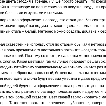
кие цвета сегодня в тренде. Лучше просто решить, что краси
йп в телевизоре на волне советов по покупке посуды из ор
ми ёлочными игрушками и свечами.
вариантов оформления новогоднего стола два: без скатерти
м, значит придётся подумать, какого цвета использовать тк
ивный стиль – белый. Интерес можно создать, добавив к с
рая скатертей не используются по старым обычаям нетрезв
ая роль праздничного настольного покрытия - создать тор
шанье гостей. Поэтому скатерть, и салфетки можно смело п
а, хлопка. Какая цветовая гамма лучше подойдёт, решать хо
угодить китайскому зодиакальному животному, на этот раз им
нием серебряным, ванильный, бежевым, светлым оттенкам.
ля новогоднего стола будут весьма уместны и даже предпоч
ной идеей будет при оформлении стола применить две скат
ать полотна разные по размеру, положив одно на другое, 
ть в тон большой скатерти, цвет свечей гармонировать с м
зоры. Такое экстравагантное решение в убранстве, наверн