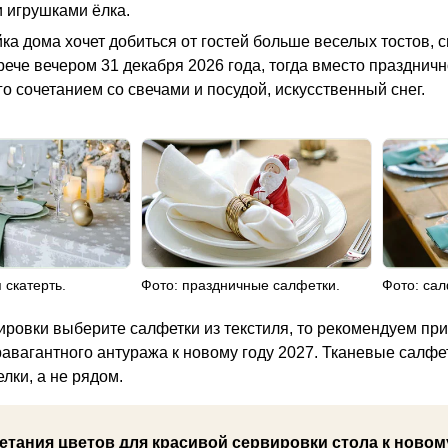
 игрушками ёлка.
йка дома хочет добиться от гостей больше веселых тостов,
трече вечером 31 декабря 2026 года, тогда вместо праздни
о сочетанием со свечами и посудой, искусственный снег.
 скатерть.
Фото: праздничные салфетки.
Фото: сал
ировки выберите салфетки из текстиля, то рекомендуем п
равагантного антуража к новому году 2027. Тканевые салфе
елки, а не рядом.
тания цветов для красивой сервировки стола к новому