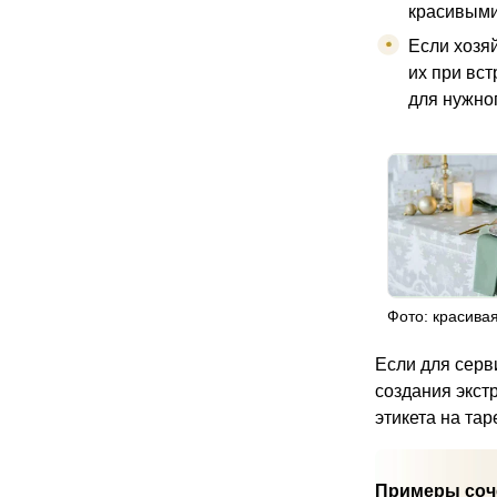
красивыми
Если хозя
их при вс
для нужног
Фото: красивая
Если для серв
создания экст
этикета на тар
Примеры соче