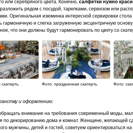
го или серебряного цвета. Конечно,
салфетки нужно краси
разложить рядом с посудой, тарелками, сервизом или распо
ами. Оригинальная изюминка интересной сервировки стола д
ь гармоничную и слегка загруженную эксцентричную основу
ное, что они должны будут гармонировать по цвету со скате
 скатерть.
Фото: праздничная скатерть.
Фото: ска
ранству и оформлению:
обращать внимание на требования современный моды, мало
я по декорированию дома и комнат. Женщине, желающей сд
ого мужчины, детей и гостей, советуем ориентироваться н