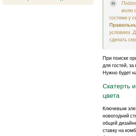
Подго
волю 
гостями у 
Правильны
условиях. 
сделать се
При поиске ор
для гостей, з
Нужно будет н
Скатерть и
цвета
Ключевым элем
новогодний ст
общей дизайне
ставку на ком