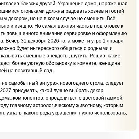
ригласив близких друзей. Украшение дома, наряженная
ющимися огоньками должны радовать хозяев и гостей
ым декором, но не в коем случае не смешить. Всё
ьно и изящно. Но самая важная часть в подготовке к
лить повышенного внимания сервировке и оформлению
а. Вечер 31 декабря 2026-го, а может и утро 1 января
 можно будет интересного общаться с родными и
сказывать смешные анекдоты, шутить. Решив, какие
оздаст более уютную обстановку в комнате, женщина
тей на позитивный лад.
, не самобытный антураж новогоднего стола, следует
2027 придумать, какой лучше выбрать декор,
ома, компонентов, определиться с цветовой гаммой.
угоду главному астрологическому животному, которым
оп, узнать, какого рода украшения нужно использовать,