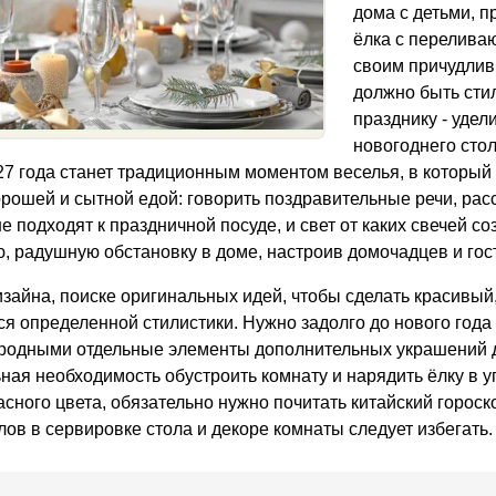
дома с детьми, п
ёлка с перелива
своим причудлив
должно быть стил
празднику - уде
новогоднего стол
27 года станет традиционным моментом веселья, в который
орошей и сытной едой: говорить поздравительные речи, рас
е подходят к праздничной посуде, и свет от каких свечей с
ю, радушную обстановку в доме, настроив домочадцев и гос
зайна, поиске оригинальных идей, чтобы сделать красивый
я определенной стилистики. Нужно задолго до нового года 
 родными отдельные элементы дополнительных украшений д
ьная необходимость обустроить комнату и нарядить ёлку в 
асного цвета, обязательно нужно почитать китайский гороск
лов в сервировке стола и декоре комнаты следует избегать.