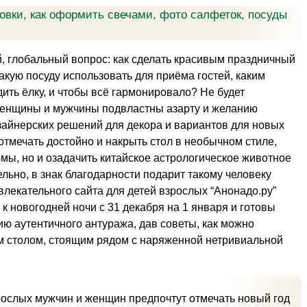
ровки, как оформить свечами, фото салфеток, посуды
, глобальный вопрос: как сделать красивым праздничный
 какую посуду использовать для приёма гостей, каким
ть ёлку, и чтобы всё гармонировало? Не будет
 женщины и мужчины подвластны азарту и желанию
зайнерских решений для декора и вариантов для новых
отмечать достойно и накрыть стол в необычном стиле,
мы, но и озадачить китайское астрологическое животное
ьно, в знак благодарности подарит такому человеку
влекательного сайта для детей взрослых “Анонадо.ру”
 к новогодней ночи с 31 декабря на 1 января и готовы
ю аутентичного антуража, дав советы, как можно
ым столом, стоящим рядом с наряженной нетривиальной
ослых мужчин и женщин предпочтут отмечать новый год