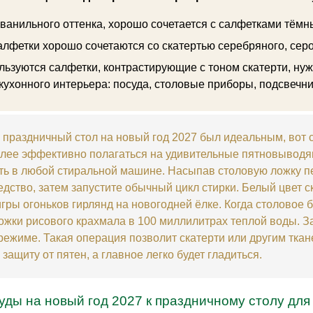
 ванильного оттенка, хорошо сочетается с салфетками тёмн
лфетки хорошо сочетаются со скатертью серебряного, серог
льзуются салфетки, контрастирующие с тоном скатерти, нуж
кухонного интерьера: посуда, столовые приборы, подсвечни
 праздничный стол на новый год 2027 был идеальным, вот с
лее эффективно полагаться на удивительные пятновыводя
ть в любой стиральной машине. Насыпав столовую ложку п
ство, затем запустите обычный цикл стирки. Белый цвет ск
игры огоньков гирлянд на новогодней ёлке. Когда столовое 
ожки рисового крахмала в 100 миллилитрах теплой воды. З
 украшениям белого цвета заиметь идеальную и
защиту от пятен, а главное легко будет гладиться.
ды на новый год 2027 к праздничному столу для