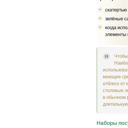
скатертью
зелёные са
когда испо
элементы 
Чтобы
Наибо
использова
моющее сред
отблеск от 
столовые л
в обычном режиме‏. Такая операция позволит скатерти или другим тканевым
длительную 
Наборы посу