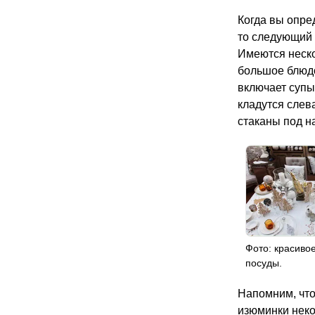
Когда вы опре
то следующий 
Имеются неско
большое блюдо
включает супы
кладутся слева
стаканы под н
Фото: красив
посуды.
Напомним, что
изюминки неко