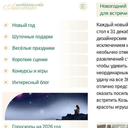
Новогодний 
для встречи
Каждый новый 
Новый год
стол к 31 дека
Шуточные подарки
дизайнерским 
исключением и
Весёлые праздники
необычно отме
развлечений с
Короткие сценки
чтобы удивить
Конкурсы и игры
неординарным 
удачу на все 
Интересный блог
отлично предс
оказать посил
встретить Коз
красоты игруш
Гороскопы на 2026 год