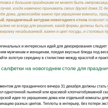
товка к большим праздникам не может быть импровизаци
случая, когда намечено принимать своих друзей дома 31 д
себя дома, домохозяйке важно при украшении комнаты, пра
й, праздничный антураж новогоднего стола
позволит г
Далеко не всегда для решения, какой формы должны быть с
рвировку незабываемой, важен и цвет посуды, и столовых п
игинальных и интересных идей для декорирования следует 
а ним мужчинам и женщинам, поедая вкусные блюда под вес
айти золотую середину в стилистике между красотой и прак
 салфетки на новогоднем столе для праздни
ентом для праздничного вечера 31 декабря должны стать у
ол однотонной льняной или красивой хлопчатобумажной ска
рской идее по украшению дома или отдельной комнаты для 
бинацию разных цветов. Теплоты в интерьер, без потери экс