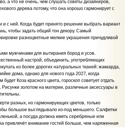
во, а что не очень, чем слушать советы дизайнеров,
ехового дерева потому, что она хорошо гармонирует с
 и с ней. Когда будет принято решение выбрать вариант
ань, чтобы задать общий тон декору. Самый
ервировке разноцветные мелкие украшения причудливой
ыми мужчинами для вытирания бород и усов.
жественный настрой, объединить, употребляющих
окупать из более дорогих натуральных тканей: жаккарда,
зяйке дома, однако для нового года 2027, когда
 будет Коза красного цвета, гороскоп советует отдать
 Рисунки золотом на материи, различные аксессуары в
тительны.
ерти разных, но гармонирующих цветов, только
чтобы большое выглядывало из-под меньшего. Салфетки
аленькой, а посуда должна иметь серебряные или
яка привлечёт внимание гостей больше, чем наряженная