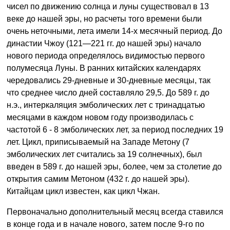
чисел по движению солнца и луны существовал в 13
веке до нашей эры, но расчеты того времени были
очень неточными, лета имели 14-х месячный период. До
династии Чжоу (121—221 гг. до нашей эры) начало
нового периода определялось видимостью первого
полумесяца Луны. В ранних китайских календарях
чередовались 29-дневные и 30-дневные месяцы, так
что среднее число дней составляло 29,5. До 589 г. до
н.э., интеркаляция эмболических лет с тринадцатью
месяцами в каждом новом году производилась с
частотой 6 - 8 эмболических лет, за период последних 19
лет. Цикл, приписываемый на Западе Метону (7
эмболических лет считались за 19 солнечных), был
введен в 589 г. до нашей эры, более, чем за столетие до
открытия самим Метоном (432 г. до нашей эры).
Китайцам цикл известен, как цикл Чжан.
Первоначально дополнительный месяц всегда ставился
в конце года и в начале нового, затем после 9-го по