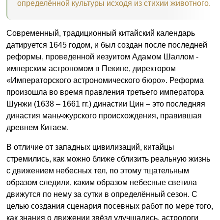
определённой культуры исходя из стихии животного.
Современный, традиционный китайский календарь
датируется 1645 годом, и был создан после последней
реформы, проведенной иезуитом Адамом Шаллом -
имперским астрономом в Пекине, директором
«Императорского астрономического бюро». Реформа
произошла во время правления третьего императора
Шунжи (1638 – 1661 гг.) династии Цин – это последняя
династия маньчжурского происхождения, правившая
древнем Китаем.
В отличие от западных цивилизаций, китайцы
стремились, как можно ближе сблизить реальную жизнь
с движением небесных тел, по этому тщательным
образом следили, каким образом небесные светила
движутся по нему за сутки в определённый сезон. С
целью создания сценария посевных работ по мере того,
как знания о движении звёзд улучшались, астрологи