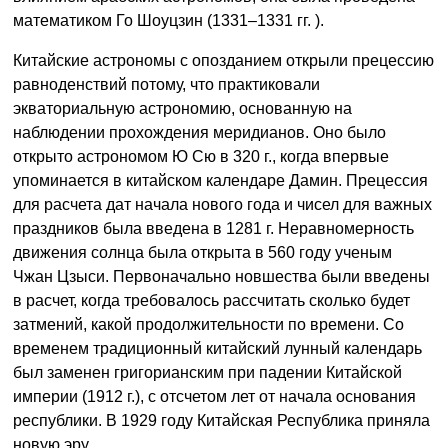
математиком Го Шоуцзин (1331–1331 гг. ).
Китайские астрономы с опозданием открыли прецессию
равноденствий потому, что практиковали
экваториальную астрономию, основанную на
наблюдении прохождения меридианов. Оно было
открыто астрономом Ю Сю в 320 г., когда впервые
упоминается в китайском календаре Дамин. Прецессия
для расчета дат начала нового года и чисел для важных
праздников была введена в 1281 г. Неравномерность
движения солнца была открыта в 560 году ученым
Чжан Цзыси. Первоначально новшества были введены
в расчет, когда требовалось рассчитать сколько будет
затмений, какой продолжительности по времени. Со
временем традиционный китайский лунный календарь
был заменен григорианским при падении Китайской
империи (1912 г.), с отсчетом лет от начала основания
республики. В 1929 году Китайская Республика приняла
новую эру.