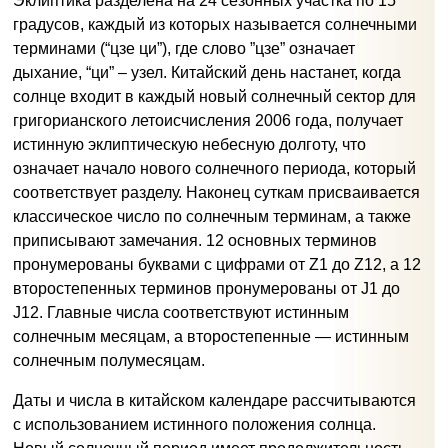
Эклиптика разделена на 24 сезонных участка по 15
градусов, каждый из которых называется солнечными
терминами (“цзе ци”), где слово ”цзе” означает
дыхание, “ци” – узел. Китайский день настанет, когда
солнце входит в каждый новый солнечный сектор для
григорианского летоисчисления 2006 года, получает
истинную эклиптическую небесную долготу, что
означает начало нового солнечного периода, который
соответствует разделу. Наконец суткам присваивается
классическое число по солнечным терминам, а также
приписывают замечания. 12 основных терминов
пронумерованы буквами с цифрами от Z1 до Z12, а 12
второстепенных терминов пронумерованы от J1 до
J12. Главные числа соответствуют истинным
солнечным месяцам, а второстепенные — истинным
солнечным полумесяцам.
Даты и числа в китайском календаре рассчитываются
с использованием истинного положения солнца.