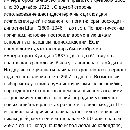
императором Кангси, который правил с 7 февраля 1661
г. по 20 декабря 1722 г. С другой стороны,
использование шестидесятеричных циклов для
исчисления дней не зависит от понятия эры, восходит к
династии Шанг (1600–1046 гг. до н. э.). По практическим
причинам, историки построили временную шкалу,
основанную на одном происхождении. Если
предположить, что календарь был изобретен
императором Хуанди в 2637 г. до н.э., в 61 году его
правления, хронология была установлена с этой даты.
Но другие специалисты начинают хронологию с первого
года его правления, т. е. с 2697-го до н.э.. Возможный
выбор между этими двумя источниками, плюс ошибки,
порожденные использованием или неиспользованием
астрономических обозначений, породили множество
новых ошибок в расчетах разных исторических дат. Нет
исторической причины начинать шестидесятеричные
циклы дней, месяцев и лет в начале 2637 или в начале
2697 г. до н.э., когда начало использование календаря,