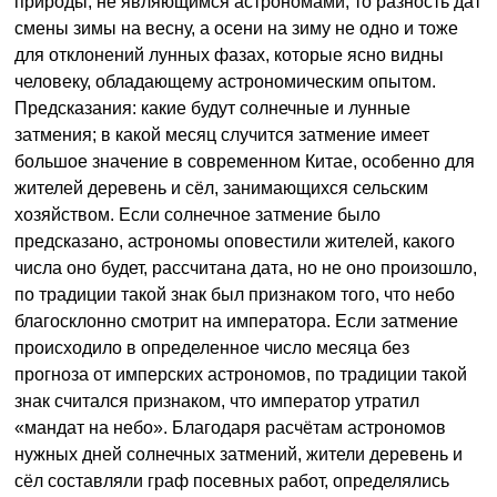
природы, не являющимся астрономами, то разность дат
смены зимы на весну, а осени на зиму не одно и тоже
для отклонений лунных фазах, которые ясно видны
человеку, обладающему астрономическим опытом.
Предсказания: какие будут солнечные и лунные
затмения; в какой месяц случится затмение имеет
большое значение в современном Китае, особенно для
жителей деревень и сёл, занимающихся сельским
хозяйством. Если солнечное затмение было
предсказано, астрономы оповестили жителей, какого
числа оно будет, рассчитана дата, но не оно произошло,
по традиции такой знак был признаком того, что небо
благосклонно смотрит на императора. Если затмение
происходило в определенное число месяца без
прогноза от имперских астрономов, по традиции такой
знак считался признаком, что император утратил
«мандат на небо». Благодаря расчётам астрономов
нужных дней солнечных затмений, жители деревень и
сёл составляли граф посевных работ, определялись