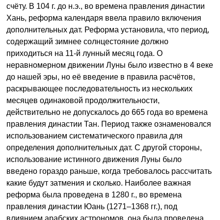
счёту. В 104 г. до н.э., во времена правления династии
Хань, реформа календаря ввела правило включения
дополнительных дат. Реформа установила, что период,
содержащий зимнее солнцестояние должно
приходиться на 11-й лунный месяц года. О
неравномерном движении Луны было известно в 4 веке
до нашей эры, но её введение в правила расчётов,
раскрывающее последовательность из нескольких
месяцев одинаковой продолжительности,
действительно не допускалось до 665 года во времена
правления династии Тан. Период также ознаменовался
использованием систематического правила для
определения дополнительных дат. С другой стороны,
использование истинного движения Луны было
введено гораздо раньше, когда требовалось рассчитать
какие будут затмения и сколько. Наиболее важная
реформа была проведена в 1280 г., во времена
правления династии Юань (1271–1368 гг.), под
влиянием арабских астрономов, она была проведена