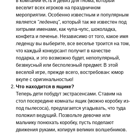
в компании есть и девиз для гнома, который
веселит всех игроков на праздничном
мероприятии. Особенно известным и популярным
является
"леденец",
который так же известен под
хитрыми именами, как чупа-чупс, шоколадка,
конфета и печенье. Независимо от того, какое имя
леденцу вы выберите, все веселье троится на том,
что каждый конкурсант получит в качестве
подарка, и это возможно будет, непопулярный,
безвкусный или бесполезный предмет. В этой
веселой игре, прежде всего, востребован: юмор
вкупе с оригинальностью!
Что находится в ящике?
Теперь дети побудут экстрасенсами. Ставим на
стол посередине комнаты ящик (можно коробку из-
под пылесоса), предлагается угадывать, что туда
положил ведущий. Позвольте девочке или
мальчику понюхать коробку, пусть поделают
движения руками, копируя великих волшебников.