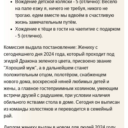
Вождение детской коляски - 5 (отлично): Весело
на папе езжу я, ничего не требуя, никого не
трогаю. едем вместе мы вдвоём в счастливую
жизнь замечательным путём.
Хождение к тёщи в гости на чаепитие с подарком
- 5 (отлично).
Комиссия выдала постановление: Жениху с
сегодняшнего дня 2024 года, который проходит под
эгидой Дракона зеленого цвета, присвоено звание
"Хороший муж", а в дальнейшем станет
положительным отцом, полотёром, снабженцем
нового дома, воскресной няней любимых детей и
жены, а главное гостеприимным хозяином, умеющим
встречи друзей с радушием, при условии наличия
обильного яствами стола в доме. Сегодня он выписан
из команды холостяков и переводится в семейный
рай.
Диплом жениху выдан в новом для людей 2024 году